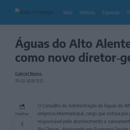
Início
Notícias
Especiais
P
Águas do Alto Alent
como novo diretor‑g
Gabriel Nunes
25-02-2026 11:12
O Conselho de Administração da Águas do Alt
empresa intermunicipal, cargo que estava por 
Partilhar
responsável pelo abastecimento e saneamento 
Rui Choças, doutorando em Economia Circular n