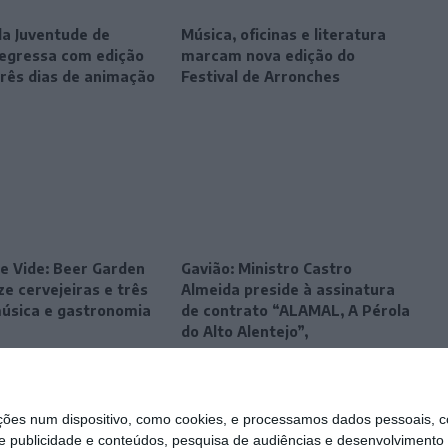
da Juventude de
Música, oficinas e literatura
egressa com edição
marcam nova edição do
três dias de animação
Festival de Arronches
e Vide: Beer Garden
Gavião: Ministro Castro
e cervejeiras e três
Almeida preside à assinatura
música e gastronomia
de contrato “ALAMAL, A Pérola
do Alto Alentejo”,
s num dispositivo, como cookies, e processamos dados pessoais, co
e publicidade e conteúdos, pesquisa de audiências e desenvolvimento 