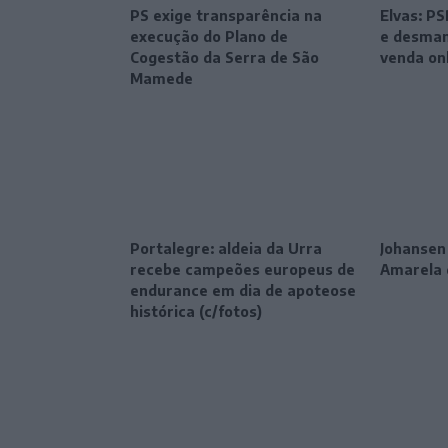
PS exige transparência na
Elvas: P
execução do Plano de
e desman
Cogestão da Serra de São
venda on
Mamede
Portalegre: aldeia da Urra
Johansen
recebe campeões europeus de
Amarela 
endurance em dia de apoteose
histórica (c/fotos)