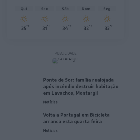
Qui
Sex
Sáb
Dom
Seg
°C
°C
°C
°C
°C
35
31
34
32
33
PUBLICIDADE
Ponte de Sor: família realojada
após incêndio destruir habitação
em Lavachos, Montargil
Notícias
Volta a Portugal em Bicicleta
arranca esta quarta feira
Notícias