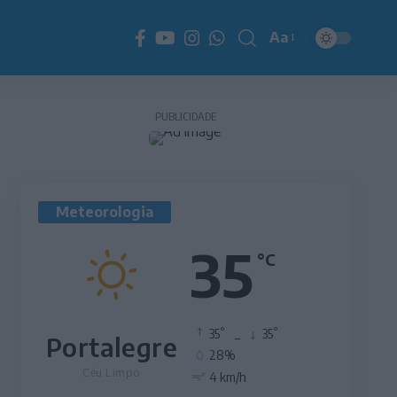
Aa
Redimensionador
de
fonte
PUBLICIDADE
Meteorologia
35
°C
°
°
35
_
35
Portalegre
28%
Céu Limpo
4 km/h