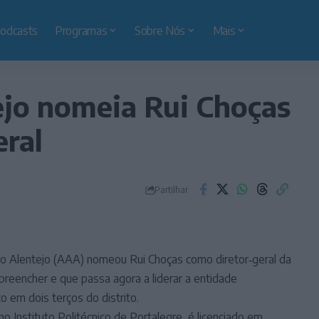
odcasts
Programas
Sobre Nós
Mais
ejo nomeia Rui Choças
eral
Partilhar
o Alentejo (AAA) nomeou Rui Choças como diretor‑geral da
preencher e que passa agora a liderar a entidade
em dois terços do distrito.
o Instituto Politécnico de Portalegre, é licenciado em