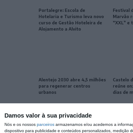
Portalegre: Escola de
Festival 
Hotelaria e Turismo leva novo
Marvão r
curso de Gestão Hoteleira de
“XXL” e 
Alojamento a Alvito
Alentejo 2030 abre 4,5 milhões
Castelo d
para regenerar centros
reúne onz
urbanos
dias de 
Damos valor à sua privacidade
Nós e os nossos
parceiros
armazenamos e/ou acedemos a informaçõe
dispositivo para publicidade e conteúdos personalizados, medição d