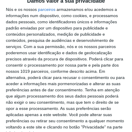
Damos valor à sua privacidade
PS exige transparência na execução do
Nós e os nossos
parceiros
armazenamos e/ou acedemos a
Plano de Cogestão da Serra de São
informações num dispositivo, como cookies, e processamos
Mamede
dados pessoais, como identificadores únicos e informações
Elvas: PSP apreende 91 armas e
padrão enviadas por um dispositivo para publicidade e
desmantela esquema de venda online
conteúdos personalizados, medição de publicidade e
conteúdos, pesquisa de audiências e desenvolvimento de
Gavião: Governo formaliza apoio à
serviços.
Com a sua permissão, nós e os nossos parceiros
recuperação do Alamal
poderemos usar identificação e dados de geolocalização
Portalegre: aldeia da Urra recebe
precisos através da procura de dispositivos. Poderá clicar para
campeões europeus de endurance em
consentir o processamento por nossa parte e pela parte dos
dia de apoteose histórica (c/fotos)
nossos 1019 parceiros, conforme descrito acima. Em
Johansen é o primeiro Camisola
alternativa, poderá clicar para recusar o consentimento ou para
Amarela da Volta a Portugal
aceder a informações mais pormenorizadas e alterar as suas
preferências antes de dar consentimento.
Tenha em atenção
Montargil: PJ investiga alegado
que algum processamento dos seus dados pessoais poderá
desaparecimento de dinheiro após
não exigir o seu consentimento, mas que tem o direito de se
incêndio em habitação
opor a esse processamento. As suas preferências serão
Portalegre: Escola de Hotelaria e
aplicadas apenas a este website. Você pode alterar suas
Turismo leva novo curso de Gestão
preferências ou retirar seu consentimento a qualquer momento
Hoteleira de Alojamento a Alvito
voltando a este site e clicando no botão "Privacidade" na parte