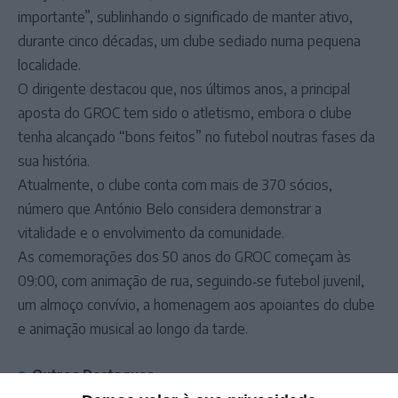
importante”, sublinhando o significado de manter ativo,
durante cinco décadas, um clube sediado numa pequena
localidade.
O dirigente destacou que, nos últimos anos, a principal
aposta do GROC tem sido o atletismo, embora o clube
tenha alcançado “bons feitos” no futebol noutras fases da
sua história.
Atualmente, o clube conta com mais de 370 sócios,
número que António Belo considera demonstrar a
vitalidade e o envolvimento da comunidade.
As comemorações dos 50 anos do GROC começam às
09:00, com animação de rua, seguindo‑se futebol juvenil,
um almoço convívio, a homenagem aos apoiantes do clube
e animação musical ao longo da tarde.
Outros Destaques