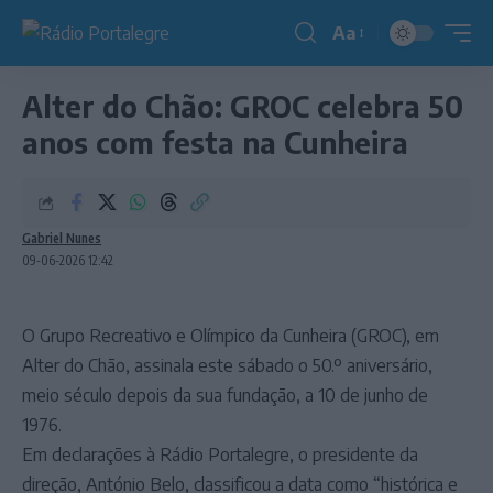
Aa
Redimensionador
de
Alter do Chão: GROC celebra 50
fonte
anos com festa na Cunheira
Gabriel Nunes
09-06-2026 12:42
O Grupo Recreativo e Olímpico da Cunheira (GROC), em
Alter do Chão, assinala este sábado o 50.º aniversário,
meio século depois da sua fundação, a 10 de junho de
1976.
Em declarações à Rádio Portalegre, o presidente da
direção, António Belo, classificou a data como “histórica e