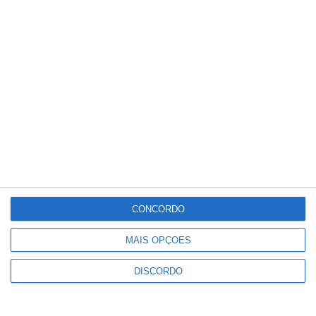
20
°C
°
°
20
_
20
Portalegre
66%
Céu Limpo
1 km/h
Sex
Sáb
Dom
Seg
Ter
°C
°C
°C
°C
°C
34
32
32
33
30
CONCORDO
MAIS OPÇÕES
PUBLICIDADE
DISCORDO
Ponte de Sor: família realojada
após incêndio destruir habitação