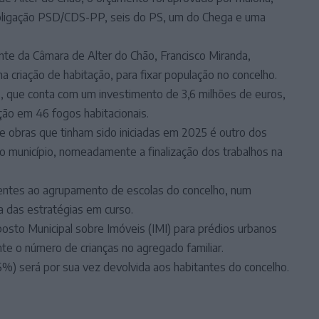
coligação PSD/CDS-PP, seis do PS, um do Chega e uma
nte da Câmara de Alter do Chão, Francisco Miranda,
na criação de habitação, para fixar população no concelho.
o, que conta com um investimento de 3,6 milhões de euros,
ação em 46 fogos habitacionais.
e obras que tinham sido iniciadas em 2025 é outro dos
do município, nomeadamente a finalização dos trabalhos na
centes ao agrupamento de escolas do concelho, num
a das estratégias em curso.
posto Municipal sobre Imóveis (IMI) para prédios urbanos
te o número de crianças no agregado familiar.
,5%) será por sua vez devolvida aos habitantes do concelho.