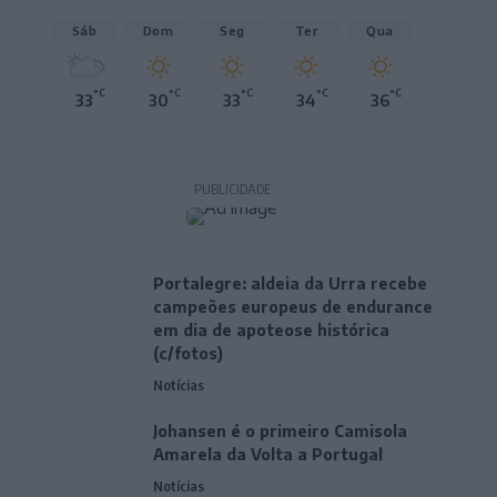
Sáb
Dom
Seg
Ter
Qua
°C
°C
°C
°C
°C
33
30
33
34
36
PUBLICIDADE
Portalegre: aldeia da Urra recebe
campeões europeus de endurance
em dia de apoteose histórica
(c/fotos)
Notícias
Johansen é o primeiro Camisola
Amarela da Volta a Portugal
Notícias