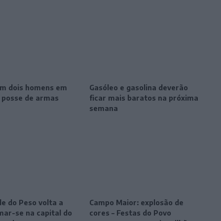
m dois homens em
Gasóleo e gasolina deverão
r posse de armas
ficar mais baratos na próxima
semana
le do Peso volta a
Campo Maior: explosão de
mar-se na capital do
cores – Festas do Povo