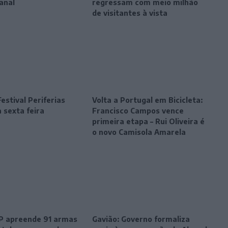
anal
regressam com meio milhão
de visitantes à vista
estival Periferias
Volta a Portugal em Bicicleta:
 sexta feira
Francisco Campos vence
primeira etapa – Rui Oliveira é
o novo Camisola Amarela
SP apreende 91 armas
Gavião: Governo formaliza