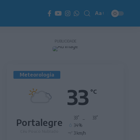
Aa
Redimensionador
de
fonte
PUBLICIDADE
Meteorologia
33
°C
°
°
33
_
33
Portalegre
34%
Céu Pouco Nublado
3 km/h