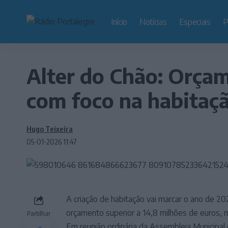
Início
Notícias
Especiais
P
Alter do Chão: Orça
com foco na habitaç
Hugo Teixeira
05-01-2026 11:47
A criação de habitação vai marcar o ano de 2
orçamento superior a 14,8 milhões de euros, 
Partilhar
Em reunião ordinária da Assembleia Municipal 