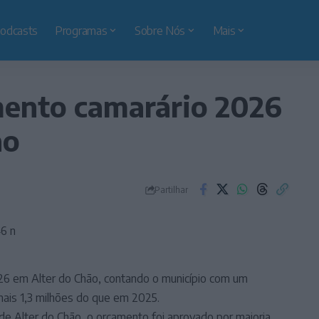
odcasts
Programas
Sobre Nós
Mais
mento camarário 2026
ão
Partilhar
026 em Alter do Chão, contando o município com um
mais 1,3 milhões do que em 2025.
de Alter do Chão, o orçamento foi aprovado por maioria,