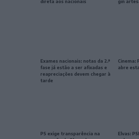
direta aos nacionais
gin artes
Exames nacionais: notas da 2.ª
Cinema: F
fase já estão a ser afixadas e
abre esta
reapreciações devem chegar à
tarde
PS exige transparência na
Elvas: P