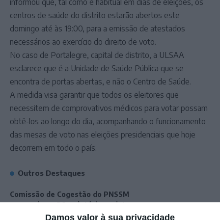
informou que, tal como é habitual em dias de eleições, os
centros de saúde do distrito estarão abertos este
domingo até às 19:00, para a emissão de atestados
necessários ao exercício do direito de voto.
No caso de Portalegre, capital de distrito, a ULSAA
esclarece que é a Unidade de Saúde Pública que se
encontra de portas abertas, e não o Centro de Saúde.
A medida visa garantir que todos os eleitores que
necessitem de comprovativos médicos para votar possam
obtê-los ao longo do dia, acompanhando o funcionamento
das mesas de voto nas eleições presidenciais que hoje
decorrem em todo o país.
Outros Destaques
Comissão de Cogestão do PNSSM
responde ao PS: relatórios existem e
foram entregues
Damos valor à sua privacidade