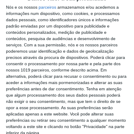
PSP detém dois homens em Elvas por
Nós e os nossos
parceiros
armazenamos e/ou acedemos a
posse de armas proibidas
informações num dispositivo, como cookies, e processamos
dados pessoais, como identificadores únicos e informações
Gasóleo e gasolina deverão ficar mais
padrão enviadas por um dispositivo para publicidade e
baratos na próxima semana
conteúdos personalizados, medição de publicidade e
conteúdos, pesquisa de audiências e desenvolvimento de
Futsal: campeões distritais (séniores)
serviços.
Com a sua permissão, nós e os nossos parceiros
voltam a ter subida direta aos
poderemos usar identificação e dados de geolocalização
nacionais
precisos através da procura de dispositivos. Poderá clicar para
Crato: Vale do Peso volta a
consentir o processamento por nossa parte e pela parte dos
transformar-se na capital do gin
nossos 1019 parceiros, conforme descrito acima. Em
artesanal
alternativa, poderá clicar para recusar o consentimento ou para
Campo Maior: explosão de cores –
aceder a informações mais pormenorizadas e alterar as suas
Festas do Povo regressam com meio
preferências antes de dar consentimento.
Tenha em atenção
milhão de visitantes à vista
que algum processamento dos seus dados pessoais poderá
Exames nacionais: notas da 2.ª fase já
não exigir o seu consentimento, mas que tem o direito de se
estão a ser afixadas e reapreciações
opor a esse processamento. As suas preferências serão
devem chegar à tarde
aplicadas apenas a este website. Você pode alterar suas
Cinema: Festival Periferias abre esta
preferências ou retirar seu consentimento a qualquer momento
sexta feira
voltando a este site e clicando no botão "Privacidade" na parte
Volta a Portugal em Bicicleta: Francisco
inferior da página.