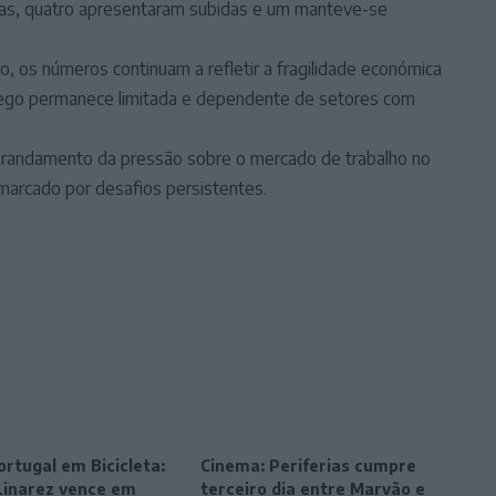
das, quatro apresentaram subidas e um manteve-se
, os números continuam a refletir a fragilidade económica
prego permanece limitada e dependente de setores com
brandamento da pressão sobre o mercado de trabalho no
 marcado por desafios persistentes.
ortugal em Bicicleta:
Cinema: Periferias cumpre
Linarez vence em
terceiro dia entre Marvão e