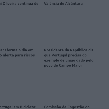
ui Oliveira continua de
Valência de Alcántara
transforma o dia em
Presidente da República diz
S alerta para riscos
que Portugal precisa do
exemplo de união dado pelo
povo de Campo Maior
ortugal em Bicicleta:
Comissão de Cogestão do