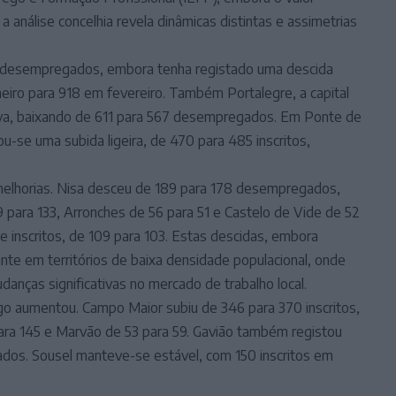
 análise concelhia revela dinâmicas distintas e assimetrias
 desempregados, embora tenha registado uma descida
aneiro para 918 em fevereiro. Também Portalegre, a capital
iva, baixando de 611 para 567 desempregados. Em Ponte de
ou-se uma subida ligeira, de 470 para 485 inscritos,
 melhorias. Nisa desceu de 189 para 178 desempregados,
 para 133, Arronches de 56 para 51 e Castelo de Vide de 52
 inscritos, de 109 para 103. Estas descidas, embora
te em territórios de baixa densidade populacional, onde
nças significativas no mercado de trabalho local.
o aumentou. Campo Maior subiu de 346 para 370 inscritos,
para 145 e Marvão de 53 para 59. Gavião também registou
ados. Sousel manteve-se estável, com 150 inscritos em