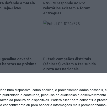
eira defende Amarela
PNSSM responde ao PS:
o Beja-Elvas
relatórios existem e foram
entregues
e gasolina deverão
Futsal: campeões distritais
is baratos na próxima
(séniores) voltam a ter subida
direta aos nacionais
s num dispositivo, como cookies, e processamos dados pessoais, co
e publicidade e conteúdos, pesquisa de audiências e desenvolvimento 
ravés da procura de dispositivos. Poderá clicar para consentir o proc
r o consentimento ou para aceder a informações mais pormenorizadas e