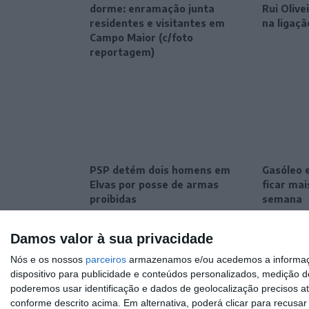
dorme: enramação junta
Rui Oliv
residentes e visitantes em
na ligaçã
Campo Maior (c/foto
reportagem)
PSP detém dois homens em
Gasóleo 
Elvas por posse de armas
ficar ma
proibidas
semana
Damos valor à sua privacidade
Nós e os nossos
parceiros
armazenamos e/ou acedemos a informaçõe
dispositivo para publicidade e conteúdos personalizados, medição d
poderemos usar identificação e dados de geolocalização precisos at
conforme descrito acima. Em alternativa, poderá clicar para recusa