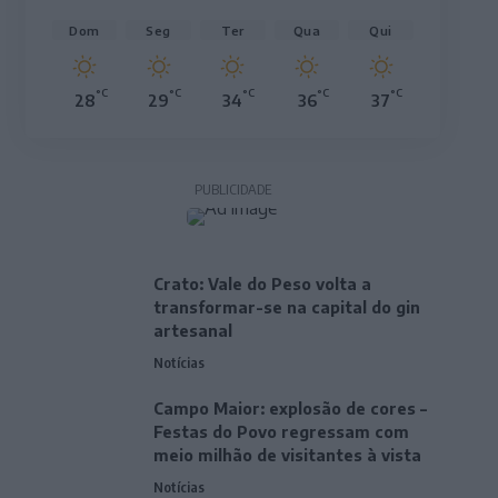
Dom
Seg
Ter
Qua
Qui
°C
°C
°C
°C
°C
28
29
34
36
37
PUBLICIDADE
Crato: Vale do Peso volta a
transformar-se na capital do gin
artesanal
Notícias
Campo Maior: explosão de cores –
Festas do Povo regressam com
meio milhão de visitantes à vista
Notícias