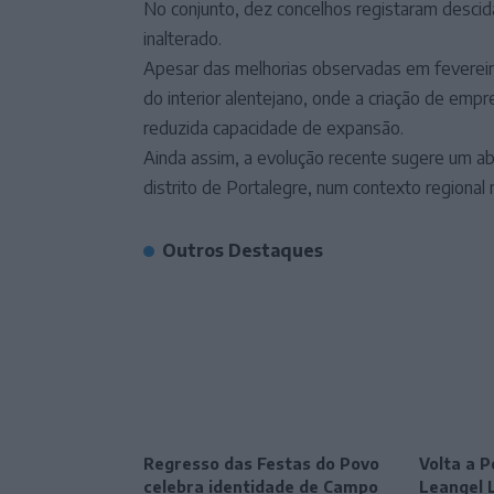
No conjunto, dez concelhos registaram desci
inalterado.
Apesar das melhorias observadas em fevereiro
do interior alentejano, onde a criação de em
reduzida capacidade de expansão.
Ainda assim, a evolução recente sugere um a
distrito de Portalegre, num contexto regional
Outros Destaques
Regresso das Festas do Povo
Volta a P
celebra identidade de Campo
Leangel 