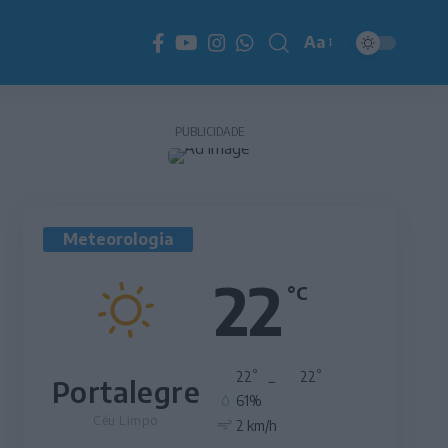
Aa
Redimensionador
de
fonte
PUBLICIDADE
Meteorologia
22
°C
°
°
22
_
22
Portalegre
61%
Céu Limpo
2 km/h