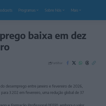
odcasts
Programas
Sobre Nós
Mais
mprego baixa em dez
iro
Partilhar
a do desemprego entre janeiro e fevereiro de 2026,
para 3.202 em fevereiro, uma redução global de 37
ego e Formação Profissional (IEFP), embora o valor