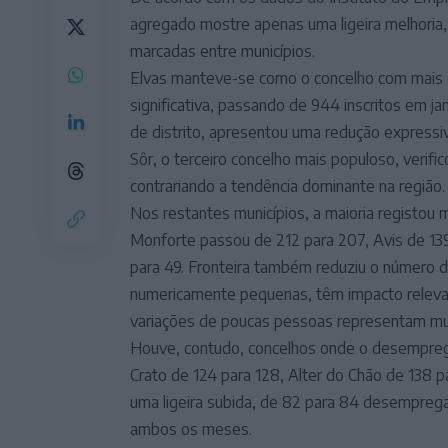
agregado mostre apenas uma ligeira melhoria, a
marcadas entre municípios.
Elvas manteve-se como o concelho com mais
significativa, passando de 944 inscritos em j
de distrito, apresentou uma redução express
Sôr, o terceiro concelho mais populoso, verific
contrariando a tendência dominante na região.
Nos restantes municípios, a maioria registou
Monforte passou de 212 para 207, Avis de 139
para 49. Fronteira também reduziu o número de
numericamente pequenas, têm impacto relevan
variações de poucas pessoas representam muda
Houve, contudo, concelhos onde o desempreg
Crato de 124 para 128, Alter do Chão de 138 
uma ligeira subida, de 82 para 84 desempreg
ambos os meses.