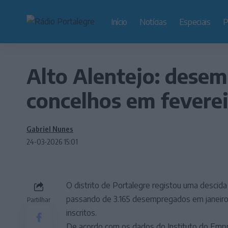
Início
Notícias
Especiais
P
Alto Alentejo: dese
concelhos em fevere
Gabriel Nunes
24-03-2026 15:01
O distrito de Portalegre registou uma descid
passando de 3.165 desempregados em janeiro 
Partilhar
inscritos.
De acordo com os dados do Instituto do Empr