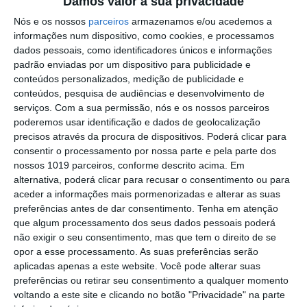
Damos valor à sua privacidade
Presidente da República diz que
Nós e os nossos
parceiros
armazenamos e/ou acedemos a
Portugal precisa do exemplo de união
informações num dispositivo, como cookies, e processamos
dado pelo povo de Campo Maior
dados pessoais, como identificadores únicos e informações
Festas do Povo/a noite que não dorme:
padrão enviadas por um dispositivo para publicidade e
enramação junta residentes e
conteúdos personalizados, medição de publicidade e
visitantes em Campo
conteúdos, pesquisa de audiências e desenvolvimento de
Maior (c/fotorreportagem)
serviços.
Com a sua permissão, nós e os nossos parceiros
Volta a Portugal em Bicicleta: Rui
poderemos usar identificação e dados de geolocalização
Oliveira defende Amarela na ligação
precisos através da procura de dispositivos. Poderá clicar para
Beja-Elvas
consentir o processamento por nossa parte e pela parte dos
Comissão de Cogestão do PNSSM
nossos 1019 parceiros, conforme descrito acima. Em
responde ao PS: relatórios existem e
alternativa, poderá clicar para recusar o consentimento ou para
foram entregues
aceder a informações mais pormenorizadas e alterar as suas
PSP detém dois homens em Elvas por
preferências antes de dar consentimento.
Tenha em atenção
posse de armas proibidas
que algum processamento dos seus dados pessoais poderá
não exigir o seu consentimento, mas que tem o direito de se
Gasóleo e gasolina deverão ficar mais
opor a esse processamento. As suas preferências serão
baratos na próxima semana
aplicadas apenas a este website. Você pode alterar suas
preferências ou retirar seu consentimento a qualquer momento
Futsal: campeões distritais (séniores)
voltando a este site e clicando no botão "Privacidade" na parte
voltam a ter subida direta aos