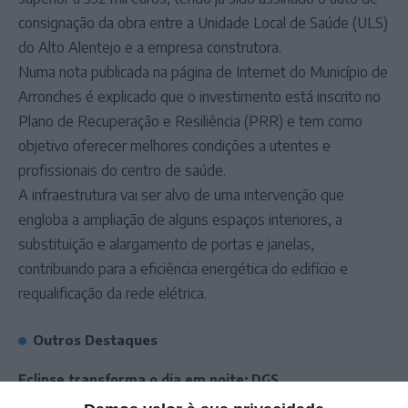
consignação da obra entre a Unidade Local de Saúde (ULS)
do Alto Alentejo e a empresa construtora.
Numa nota publicada na página de Internet do Município de
Arronches é explicado que o investimento está inscrito no
Plano de Recuperação e Resiliência (PRR) e tem como
objetivo oferecer melhores condições a utentes e
profissionais do centro de saúde.
A infraestrutura vai ser alvo de uma intervenção que
engloba a ampliação de alguns espaços interiores, a
substituição e alargamento de portas e janelas,
contribuindo para a eficiência energética do edifício e
requalificação da rede elétrica.
Outros Destaques
Eclipse transforma o dia em noite: DGS
alerta para riscos na visão