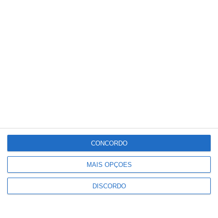
28
°C
°
°
28
_
28
Portalegre
32%
Céu Pouco Nublado
6 km/h
Sáb
Dom
Seg
Ter
Qua
°C
°C
°C
°C
°C
28
29
33
34
36
CONCORDO
PUBLICIDADE
MAIS OPÇÕES
DISCORDO
Volta a Portugal em Bicicleta:
Francisco Campos vence primeira
etapa – Rui Oliveira é o novo