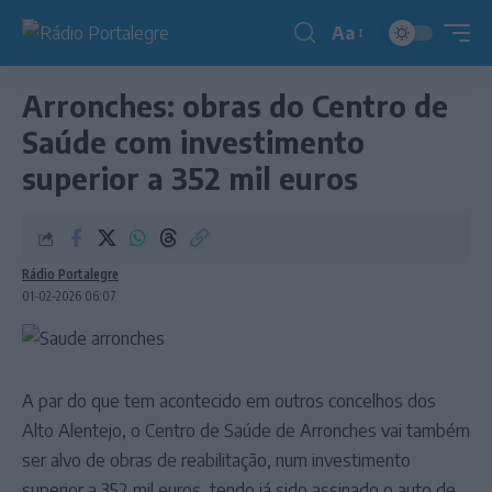
Aa
Redimensionador
de
Arronches: obras do Centro de
fonte
Saúde com investimento
superior a 352 mil euros
Rádio Portalegre
01-02-2026 06:07
A par do que tem acontecido em outros concelhos dos
Alto Alentejo, o Centro de Saúde de Arronches vai também
ser alvo de obras de reabilitação, num investimento
superior a 352 mil euros, tendo já sido assinado o auto de