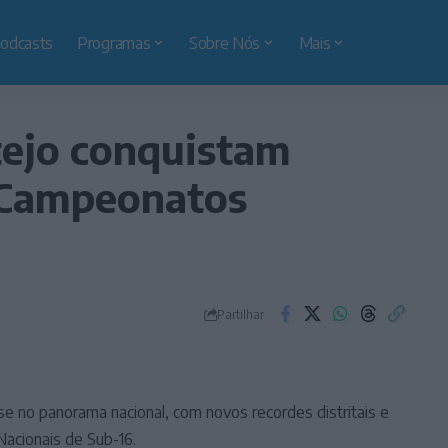
odcasts
Programas
Sobre Nós
Mais
tejo conquistam
s Campeonatos
Partilhar
-se no panorama nacional, com novos recordes distritais e
acionais de Sub-16.