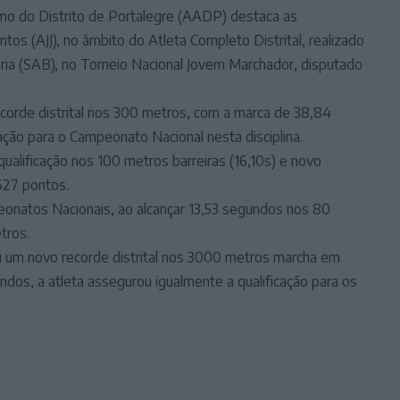
mo do Distrito de Portalegre (AADP) destaca as
os (AJJ), no âmbito do Atleta Completo Distrital, realizado
ria (SAB), no Torneio Nacional Jovem Marchador, disputado
corde distrital nos 300 metros, com a marca de 38,84
ação para o Campeonato Nacional nesta disciplina.
lificação nos 100 metros barreiras (16,10s) e novo
3527 pontos.
onatos Nacionais, ao alcançar 13,53 segundos nos 80
tros.
u um novo recorde distrital nos 3000 metros marcha em
dos, a atleta assegurou igualmente a qualificação para os