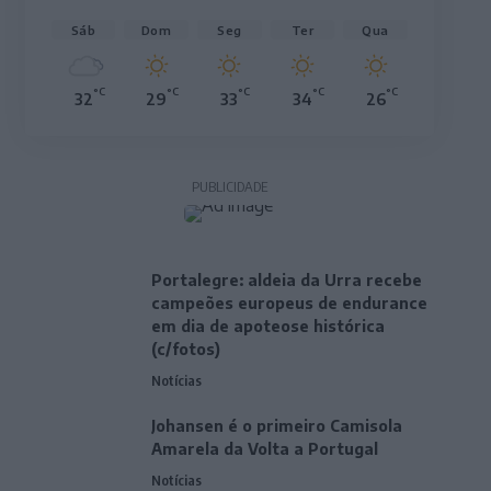
Sáb
Dom
Seg
Ter
Qua
°C
°C
°C
°C
°C
32
29
33
34
26
PUBLICIDADE
Portalegre: aldeia da Urra recebe
campeões europeus de endurance
em dia de apoteose histórica
(c/fotos)
Notícias
Johansen é o primeiro Camisola
Amarela da Volta a Portugal
Notícias