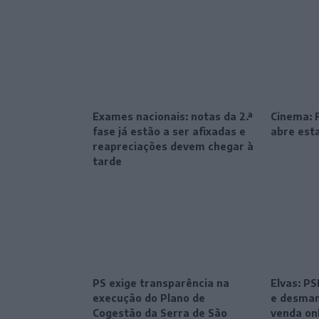
Exames nacionais: notas da 2.ª
Cinema: F
fase já estão a ser afixadas e
abre esta
reapreciações devem chegar à
tarde
PS exige transparência na
Elvas: P
execução do Plano de
e desman
Cogestão da Serra de São
venda on