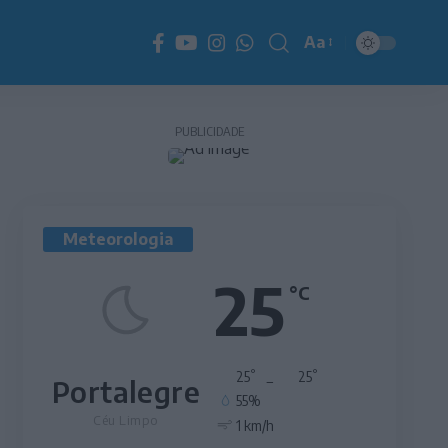
Aa
Redimensionador
de
fonte
PUBLICIDADE
Meteorologia
25
°C
°
°
25
_
25
Portalegre
55%
Céu Limpo
1 km/h