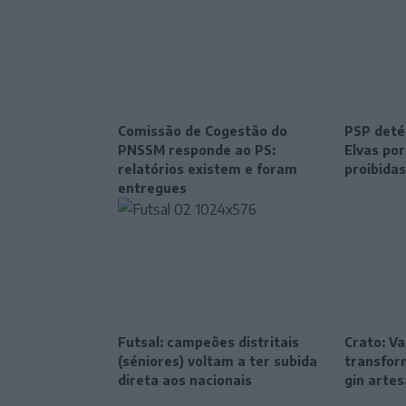
Comissão de Cogestão do
PSP deté
PNSSM responde ao PS:
Elvas po
relatórios existem e foram
proibidas
entregues
Futsal: campeões distritais
Crato: Va
(séniores) voltam a ter subida
transfor
direta aos nacionais
gin artes