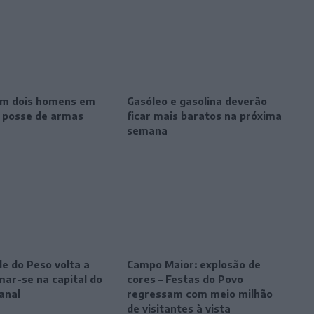
m dois homens em
Gasóleo e gasolina deverão
r posse de armas
ficar mais baratos na próxima
semana
le do Peso volta a
Campo Maior: explosão de
mar-se na capital do
cores – Festas do Povo
anal
regressam com meio milhão
de visitantes à vista