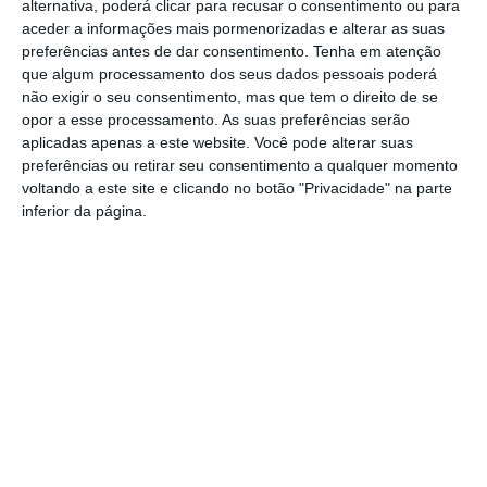
alternativa, poderá clicar para recusar o consentimento ou para
aceder a informações mais pormenorizadas e alterar as suas
preferências antes de dar consentimento.
Tenha em atenção
que algum processamento dos seus dados pessoais poderá
não exigir o seu consentimento, mas que tem o direito de se
opor a esse processamento. As suas preferências serão
Nisa: Alpalhão espera mil visitantes na Feira
aplicadas apenas a este website. Você pode alterar suas
dos Enchidos
preferências ou retirar seu consentimento a qualquer momento
voltando a este site e clicando no botão "Privacidade" na parte
Rádio Portalegre
20-03-2026
inferior da página.