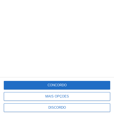
Portalegre: Câmara lança o Prémio Literário
Luzia em homenagem à escritora Luísa
Grande
Rádio Portalegre
16-03-2026
CONCORDO
MAIS OPÇÕES
DISCORDO