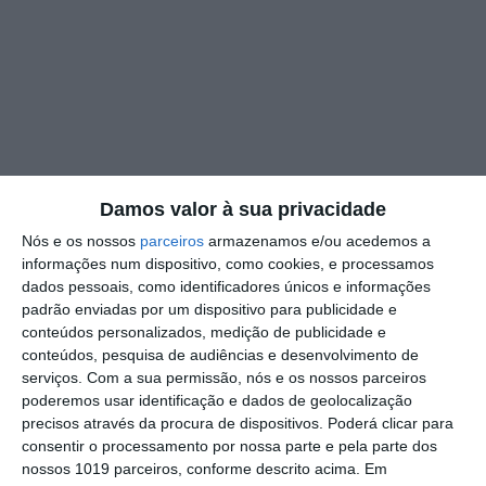
Damos valor à sua privacidade
Crato/Barragem do Pisão: CIMAA garante
Nós e os nossos
parceiros
armazenamos e/ou acedemos a
legalidade da obra após novo pedido de
informações num dispositivo, como cookies, e processamos
suspensão dos ambientalistas
dados pessoais, como identificadores únicos e informações
padrão enviadas por um dispositivo para publicidade e
Rádio Portalegre
20-03-2026
conteúdos personalizados, medição de publicidade e
conteúdos, pesquisa de audiências e desenvolvimento de
serviços.
Com a sua permissão, nós e os nossos parceiros
poderemos usar identificação e dados de geolocalização
precisos através da procura de dispositivos. Poderá clicar para
consentir o processamento por nossa parte e pela parte dos
nossos 1019 parceiros, conforme descrito acima. Em