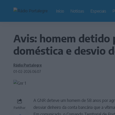
Início
Notícias
Especiais
P
Avis: homem detido p
doméstica e desvio d
Rádio Portalegre
01-02-2026 06:07
A GNR deteve um homem de 58 anos por agred
desviar dinheiro da conta bancária que a vít
Partilhar
Em comunicado, o Comando Territorial de Port