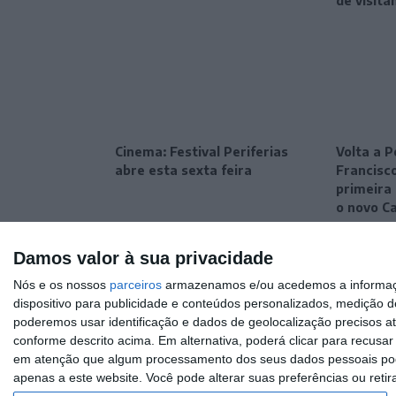
de visita
Cinema: Festival Periferias
Volta a P
abre esta sexta feira
Francisc
primeira 
o novo C
Damos valor à sua privacidade
Nós e os nossos
parceiros
armazenamos e/ou acedemos a informaçõe
dispositivo para publicidade e conteúdos personalizados, medição d
poderemos usar identificação e dados de geolocalização precisos at
conforme descrito acima. Em alternativa, poderá clicar para recusa
em atenção que algum processamento dos seus dados pessoais poder
apenas a este website. Você pode alterar suas preferências ou retir