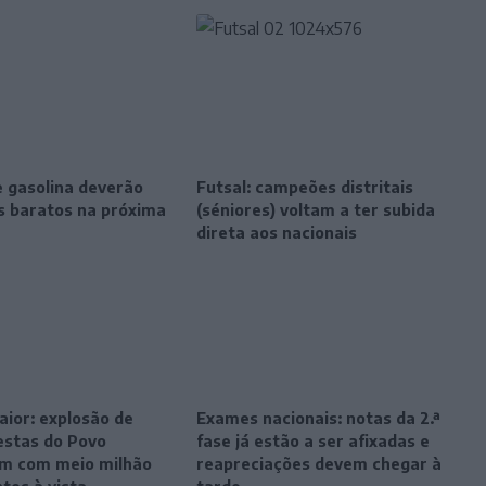
e gasolina deverão
Futsal: campeões distritais
is baratos na próxima
(séniores) voltam a ter subida
direta aos nacionais
ior: explosão de
Exames nacionais: notas da 2.ª
estas do Povo
fase já estão a ser afixadas e
m com meio milhão
reapreciações devem chegar à