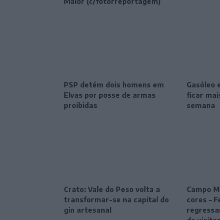
Maior (c/fotorreportagem)
PSP detém dois homens em
Gasóleo 
Elvas por posse de armas
ficar ma
proibidas
semana
Crato: Vale do Peso volta a
Campo Ma
transformar-se na capital do
cores – F
gin artesanal
regressa