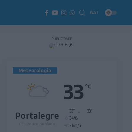
Aa
Redimensionador
de
fonte
PUBLICIDADE
Meteorologia
33
°C
°
°
33
_
33
Portalegre
34%
Céu Pouco Nublado
3 km/h