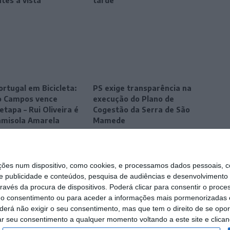
ntes à vista
tarde
ortugal em Bicicleta:
PS exige transparência na
o Campos vence
execução do Plano de
etapa – Rui Oliveira é
Cogestão da Serra de São
amisola Amarela
Mamede
s num dispositivo, como cookies, e processamos dados pessoais, co
e publicidade e conteúdos, pesquisa de audiências e desenvolvimento 
ravés da procura de dispositivos. Poderá clicar para consentir o proc
r o consentimento ou para aceder a informações mais pormenorizadas e
á não exigir o seu consentimento, mas que tem o direito de se opor
ar seu consentimento a qualquer momento voltando a este site e clicand