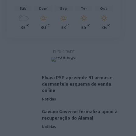
Sáb
Dom
Seg
Ter
Qua
°C
°C
°C
°C
°C
33
30
33
34
36
PUBLICIDADE
Elvas: PSP apreende 91 armas e
desmantela esquema de venda
online
Notícias
Gavião: Governo formaliza apoio à
recuperação do Alamal
Notícias