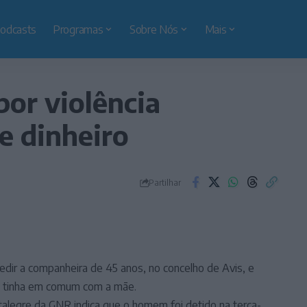
odcasts
Programas
Sobre Nós
Mais
or violência
e dinheiro
Partilhar
ir a companheira de 45 anos, no concelho de Avis, e
ima tinha em comum com a mãe.
alegre da GNR indica que o homem foi detido na terça-