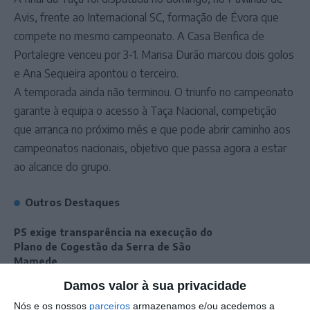
Avis, frente ao Internacional SC, formação de Évora que
compete no mesmo campeonato. A Casa Benfica de
Portalegre venceu por 3-1. Marisa Durão marcou dois golos
e Ana Sequeira apontou o terceiro.
A temporada ainda não terminou. O triunfo no campeonato
garante à equipa o acesso à Taça Nacional, competição
que arranca no próximo mês e que pode abrir caminho aos
campeonatos nacionais, objetivo que passa agora a estar
ao alcance do grupo.
Outros Destaques
PS exige transparência na execução do
Plano de Cogestão da Serra de São
Mamede
Elvas: PSP apreende 91 armas e
Damos valor à sua privacidade
desmantela esquema de venda online
Nós e os nossos
parceiros
armazenamos e/ou acedemos a