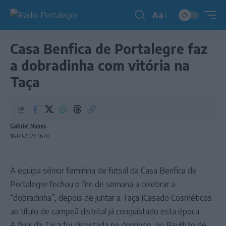
Aa
Redimensionador
de
Casa Benfica de Portalegre faz
fonte
a dobradinha com vitória na
Taça
Gabriel Nunes
18-03-2026 16:41
A equipa sénior feminina de futsal da Casa Benfica de
Portalegre fechou o fim de semana a celebrar a
“dobradinha”, depois de juntar a Taça JCasado Cosméticos
ao título de campeã distrital já conquistado esta época.
A final da Taça foi disputada no domingo, no Pavilhão de