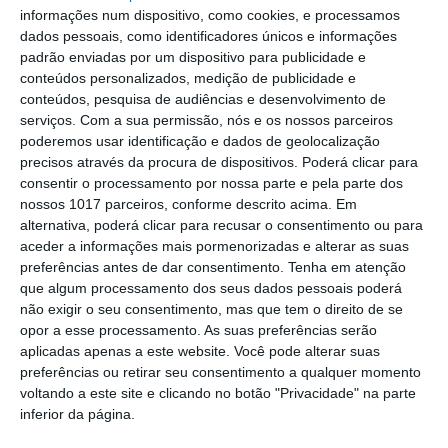
Gavião: Governo formaliza apoio à
informações num dispositivo, como cookies, e processamos
recuperação do Alamal
dados pessoais, como identificadores únicos e informações
padrão enviadas por um dispositivo para publicidade e
Portalegre: aldeia da Urra recebe
conteúdos personalizados, medição de publicidade e
campeões europeus de endurance em
conteúdos, pesquisa de audiências e desenvolvimento de
dia de apoteose histórica (c/fotos)
serviços.
Com a sua permissão, nós e os nossos parceiros
Johansen é o primeiro Camisola
poderemos usar identificação e dados de geolocalização
Amarela da Volta a Portugal
precisos através da procura de dispositivos. Poderá clicar para
consentir o processamento por nossa parte e pela parte dos
Montargil: PJ investiga alegado
nossos 1017 parceiros, conforme descrito acima. Em
desaparecimento de dinheiro após
alternativa, poderá clicar para recusar o consentimento ou para
incêndio em habitação
aceder a informações mais pormenorizadas e alterar as suas
Portalegre: Escola de Hotelaria e
preferências antes de dar consentimento.
Tenha em atenção
Turismo leva novo curso de Gestão
que algum processamento dos seus dados pessoais poderá
Hoteleira de Alojamento a Alvito
não exigir o seu consentimento, mas que tem o direito de se
Festival da Juventude de Marvão
opor a esse processamento. As suas preferências serão
regressa com edição “XXL” e três dias
aplicadas apenas a este website. Você pode alterar suas
de animação
preferências ou retirar seu consentimento a qualquer momento
Música, oficinas e literatura marcam
voltando a este site e clicando no botão "Privacidade" na parte
nova edição do Festival de Arronches
inferior da página.
Alentejo 2030 abre 4,5 milhões para