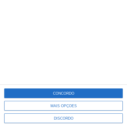
Meteorologia
22
°C
°
°
22
_
22
Portalegre
84%
Céu Limpo
2 km/h
Dom
Seg
Ter
Qua
Qui
°C
°C
°C
°C
°C
29
33
34
36
20
CONCORDO
MAIS OPÇÕES
PUBLICIDADE
DISCORDO