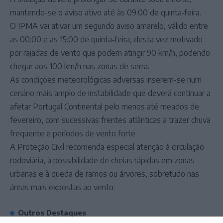
mantendo-se o aviso ativo até às 09:00 de quinta‑feira.
O IPMA vai ativar um segundo aviso amarelo, válido entre
as 00:00 e as 15:00 de quinta‑feira, desta vez motivado
por rajadas de vento que podem atingir 90 km/h, podendo
chegar aos 100 km/h nas zonas de serra.
As condições meteorológicas adversas inserem-se num
cenário mais amplo de instabilidade que deverá continuar a
afetar Portugal Continental pelo menos até meados de
fevereiro, com sucessivas frentes atlânticas a trazer chuva
frequente e períodos de vento forte.
A Proteção Civil recomenda especial atenção à circulação
rodoviária, à possibilidade de cheias rápidas em zonas
urbanas e à queda de ramos ou árvores, sobretudo nas
áreas mais expostas ao vento.
Outros Destaques