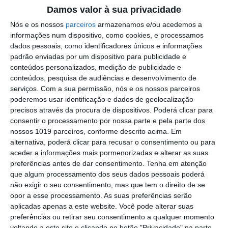
Damos valor à sua privacidade
Campo Maior/Festas do Povo: vídeo
reportagem da noite da enramação
Nós e os nossos
parceiros
armazenamos e/ou acedemos a
informações num dispositivo, como cookies, e processamos
Eclipse transforma o dia em noite: DGS
dados pessoais, como identificadores únicos e informações
alerta para riscos na visão
padrão enviadas por um dispositivo para publicidade e
conteúdos personalizados, medição de publicidade e
Presidente da República diz que
conteúdos, pesquisa de audiências e desenvolvimento de
Portugal precisa do exemplo de união
serviços.
Com a sua permissão, nós e os nossos parceiros
dado pelo povo de Campo Maior
poderemos usar identificação e dados de geolocalização
Festas do Povo/a noite que não dorme:
precisos através da procura de dispositivos. Poderá clicar para
enramação junta residentes e
consentir o processamento por nossa parte e pela parte dos
visitantes em Campo Maior (c/foto
nossos 1019 parceiros, conforme descrito acima. Em
reportagem)
alternativa, poderá clicar para recusar o consentimento ou para
Volta a Portugal em Bicicleta: Rui
aceder a informações mais pormenorizadas e alterar as suas
Oliveira defende Amarela na ligação
preferências antes de dar consentimento.
Tenha em atenção
Beja-Elvas
que algum processamento dos seus dados pessoais poderá
Comissão de Cogestão do PNSSM
não exigir o seu consentimento, mas que tem o direito de se
responde ao PS: relatórios existem e
opor a esse processamento. As suas preferências serão
foram entregues
aplicadas apenas a este website. Você pode alterar suas
PSP detém dois homens em Elvas por
preferências ou retirar seu consentimento a qualquer momento
posse de armas proibidas
voltando a este site e clicando no botão "Privacidade" na parte