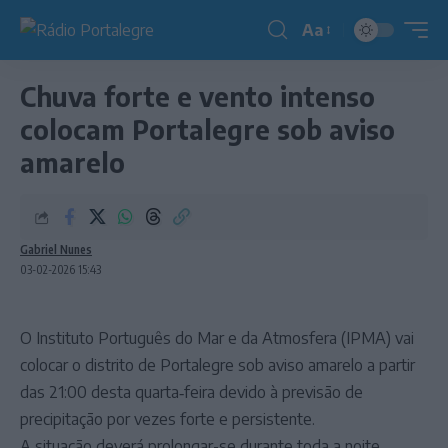
Aa
Redimensionador
de
Chuva forte e vento intenso
fonte
colocam Portalegre sob aviso
amarelo
Gabriel Nunes
03-02-2026 15:43
O Instituto Português do Mar e da Atmosfera (IPMA) vai
colocar o distrito de Portalegre sob aviso amarelo a partir
das 21:00 desta quarta‑feira devido à previsão de
precipitação por vezes forte e persistente.
A situação deverá prolongar-se durante toda a noite,