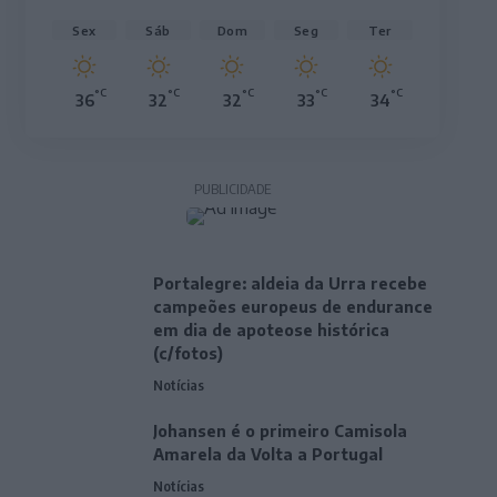
Sex
Sáb
Dom
Seg
Ter
°C
°C
°C
°C
°C
36
32
32
33
34
PUBLICIDADE
Portalegre: aldeia da Urra recebe
campeões europeus de endurance
em dia de apoteose histórica
(c/fotos)
Notícias
Johansen é o primeiro Camisola
Amarela da Volta a Portugal
Notícias