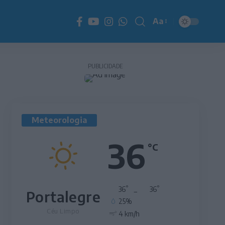
Aa
Redimensionador
de
fonte
PUBLICIDADE
Meteorologia
36
°C
°
°
36
_
36
Portalegre
25%
Céu Limpo
4 km/h