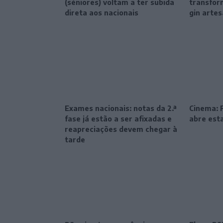
(séniores) voltam a ter subida
transfor
direta aos nacionais
gin artes
Exames nacionais: notas da 2.ª
Cinema: F
fase já estão a ser afixadas e
abre esta
reapreciações devem chegar à
tarde