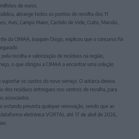
milhões de euros.
pública, abrange todos os pontos de recolha dos 11
ches, Avis, Campo Maior, Castelo de Vide, Crato, Marvão,
nte da CIMAA, Joaquim Diogo, explicou que o concurso foi
segurado.
la recolha e valorização de resíduos na região,
erviço, o que obrigou a CIMAA a encontrar uma solução
 suportar os custos do novo serviço. O autarca deixou
ão dos resíduos entregues nos centros de recolha, para
os associados.
o estando prevista qualquer renovação, sendo que as
lataforma eletrónica VORTAL até 17 de abril de 2026,
ias.