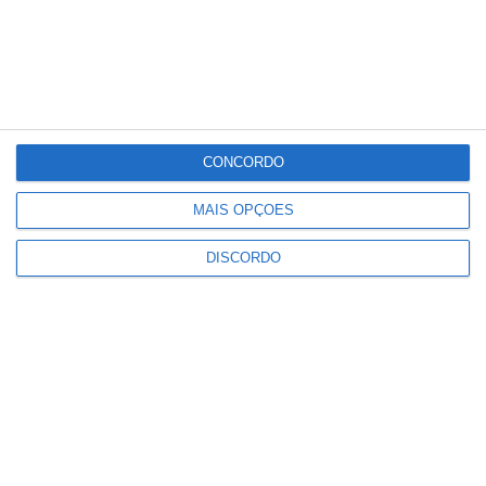
°C
°C
°C
°C
°C
32
37
35
32
14
PUBLICIDADE
CONCORDO
Marvão: Festival da Juventude
regressa à Portagem com Blaya e
MAIS OPÇÕES
DJ Overule no cartaz
Notícias
DISCORDO
Alto Alentejo com 921 mil euros
para projetos de recuperação
patrimonial
Notícias
Festas do Povo: ULS ativa
“escudo” de saúde com posto
médico avançado e comando
conjunto