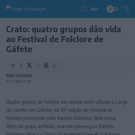
Aa
Redimensionador
de
Crato: quatro grupos dão vida
fonte
ao Festival de Folclore de
Gáfete
Rádio Portalegre
07-07-2026 11:04
Quatro grupos de folclore vão animar este sábado o Largo
do Coreto, em Gáfete, na 10.ª edição do Festival de
Folclore promovido pelo Rancho Folclórico Bela Vista.
Além do grupo anfitrião, marcam presença o Rancho
Folclórico Honra e Glória da Arrentela (Seixal), o Rancho