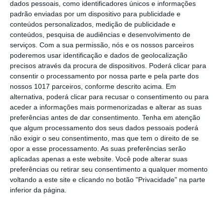
Festival da Juventude de Marvão
dados pessoais, como identificadores únicos e informações
regressa com edição “XXL” e três dias
padrão enviadas por um dispositivo para publicidade e
de animação
conteúdos personalizados, medição de publicidade e
Música, oficinas e literatura marcam
conteúdos, pesquisa de audiências e desenvolvimento de
nova edição do Festival de Arronches
serviços.
Com a sua permissão, nós e os nossos parceiros
poderemos usar identificação e dados de geolocalização
Alentejo 2030 abre 4,5 milhões para
precisos através da procura de dispositivos. Poderá clicar para
regenerar centros urbanos
consentir o processamento por nossa parte e pela parte dos
nossos 1017 parceiros, conforme descrito acima. Em
Castelo de Vide: Beer Garden reúne
alternativa, poderá clicar para recusar o consentimento ou para
onze cervejeiras e três dias de música
aceder a informações mais pormenorizadas e alterar as suas
e gastronomia
preferências antes de dar consentimento.
Tenha em atenção
Gavião: Ministro Castro Almeida preside
que algum processamento dos seus dados pessoais poderá
à assinatura de contrato “ALAMAL, A
não exigir o seu consentimento, mas que tem o direito de se
Pérola do Alto Alentejo”,
opor a esse processamento. As suas preferências serão
Ponte de Sor: família realojada após
aplicadas apenas a este website. Você pode alterar suas
incêndio destruir habitação em
preferências ou retirar seu consentimento a qualquer momento
Lavachos, Montargil
voltando a este site e clicando no botão "Privacidade" na parte
Volta a Portugal em Bicicleta arranca
inferior da página.
esta quarta feira
Campo Maior: Grupo Nabeiro lança