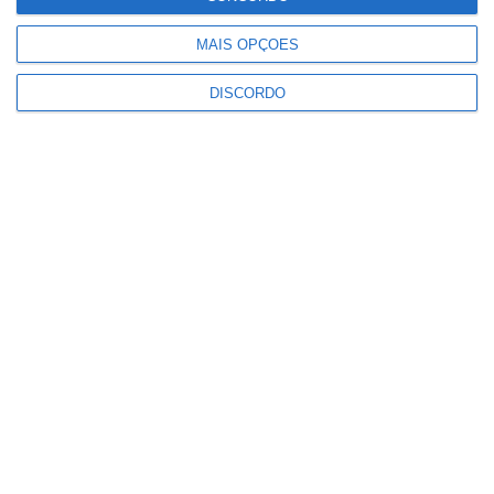
°C
°C
°C
°C
°C
31
31
35
32
30
MAIS OPÇÕES
DISCORDO
PUBLICIDADE
Marvão: Festival da Juventude
regressa à Portagem com Blaya e
DJ Overule no cartaz
Notícias
Alto Alentejo com 921 mil euros
para projetos de recuperação
patrimonial
Notícias
Festas do Povo: ULS ativa
“escudo” de saúde com posto
médico avançado e comando