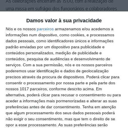
As celebrações encerram às 15:00, com a realização de
uma missa em sufrágio dos funcionários e colaboradores
falecidos do Hospital de Santa Luzia de Elvas, na capela da
Damos valor à sua privacidade
própria unidade hospitalar, num momento de homenagem
Nós e os nossos
parceiros
armazenamos e/ou acedemos a
e memória.
informações num dispositivo, como cookies, e processamos
dados pessoais, como identificadores únicos e informações
Outros Destaques
padrão enviadas por um dispositivo para publicidade e
conteúdos personalizados, medição de publicidade e
Portalegre: aldeia da Urra recebe
conteúdos, pesquisa de audiências e desenvolvimento de
campeões europeus de endurance em
serviços.
Com a sua permissão, nós e os nossos parceiros
dia de apoteose histórica (c/fotos)
poderemos usar identificação e dados de geolocalização
Johansen é o primeiro Camisola
precisos através da procura de dispositivos. Poderá clicar para
Amarela da Volta a Portugal
consentir o processamento por nossa parte e pela parte dos
nossos 1017 parceiros, conforme descrito acima. Em
Montargil: PJ investiga alegado
alternativa, poderá clicar para recusar o consentimento ou para
desaparecimento de dinheiro após
aceder a informações mais pormenorizadas e alterar as suas
incêndio em habitação
preferências antes de dar consentimento.
Tenha em atenção
Portalegre: Escola de Hotelaria e
que algum processamento dos seus dados pessoais poderá
Turismo leva novo curso de Gestão
não exigir o seu consentimento, mas que tem o direito de se
Hoteleira de Alojamento a Alvito
opor a esse processamento. As suas preferências serão