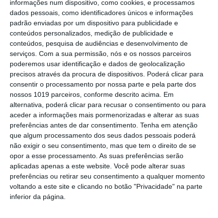
informações num dispositivo, como cookies, e processamos
dados pessoais, como identificadores únicos e informações
Portalegre: aldeia da Urra recebe
padrão enviadas por um dispositivo para publicidade e
campeões europeus de endurance em
conteúdos personalizados, medição de publicidade e
dia de apoteose histórica (c/fotos)
conteúdos, pesquisa de audiências e desenvolvimento de
Johansen é o primeiro Camisola
serviços.
Com a sua permissão, nós e os nossos parceiros
Amarela da Volta a Portugal
poderemos usar identificação e dados de geolocalização
precisos através da procura de dispositivos. Poderá clicar para
Montargil: PJ investiga alegado
consentir o processamento por nossa parte e pela parte dos
desaparecimento de dinheiro após
nossos 1019 parceiros, conforme descrito acima. Em
incêndio em habitação
alternativa, poderá clicar para recusar o consentimento ou para
Portalegre: Escola de Hotelaria e
aceder a informações mais pormenorizadas e alterar as suas
Turismo leva novo curso de Gestão
preferências antes de dar consentimento.
Tenha em atenção
Hoteleira de Alojamento a Alvito
que algum processamento dos seus dados pessoais poderá
Festival da Juventude de Marvão
não exigir o seu consentimento, mas que tem o direito de se
regressa com edição “XXL” e três dias
opor a esse processamento. As suas preferências serão
de animação
aplicadas apenas a este website. Você pode alterar suas
Música, oficinas e literatura marcam
preferências ou retirar seu consentimento a qualquer momento
nova edição do Festival de Arronches
voltando a este site e clicando no botão "Privacidade" na parte
inferior da página.
Alentejo 2030 abre 4,5 milhões para
regenerar centros urbanos