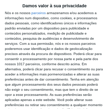
em música (C/ÁUDIO)
Damos valor à sua privacidade
Portalegre: investigadora do
Nós e os nossos
parceiros
armazenamos e/ou acedemos a
Politécnico apresenta o novo projeto de
informações num dispositivo, como cookies, e processamos
inovação e sustentabilidade no setor do
dados pessoais, como identificadores únicos e informações
cânhamo industrial
padrão enviadas por um dispositivo para publicidade e
Reportagem: Banda Euterpe abre as
conteúdos personalizados, medição de publicidade e
portas da sala de ensaio para o grande
conteúdos, pesquisa de audiências e desenvolvimento de
concerto de Tributo aos Beatles
serviços.
Com a sua permissão, nós e os nossos parceiros
Portalegre: NAVVD sinalizou 35 vítimas
poderemos usar identificação e dados de geolocalização
nos primeiros quatro meses de 2026
precisos através da procura de dispositivos. Poderá clicar para
Portalegre: Semana Académica começa
consentir o processamento por nossa parte e pela parte dos
esta terça feira (C/ÁUDIO)
nossos 1017 parceiros, conforme descrito acima. Em
alternativa, poderá clicar para recusar o consentimento ou para
Dia Mundial da Atividade Física: Pedro
aceder a informações mais pormenorizadas e alterar as suas
Candeias alerta para os perigos do
preferências antes de dar consentimento.
Tenha em atenção
sedentarismo (C/ÁUDIO)
que algum processamento dos seus dados pessoais poderá
A paixão pela rádio, tal como João
não exigir o seu consentimento, mas que tem o direito de se
Porto, tem raízes no Pé da Serra,
opor a esse processamento. As suas preferências serão
concelho de Nisa (C/ÁUDIO)
aplicadas apenas a este website. Você pode alterar suas
Grande Entrevista: a poucos dias de
preferências ou retirar seu consentimento a qualquer momento