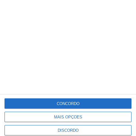
Meteorologia
35
°C
°
°
35
_
35
Portalegre
27%
Céu Limpo
3 km/h
Qui
Sex
Sáb
Dom
Seg
°C
°C
°C
°C
°C
35
31
34
32
33
CONCORDO
MAIS OPÇÕES
PUBLICIDADE
DISCORDO