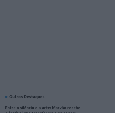
Outros Destaques
Entre o silêncio e a arte: Marvão recebe
o festival que transforma a paisagem