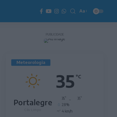
Aa
Redimensionador
de
fonte
PUBLICIDADE
Meteorologia
35
°C
°
°
35
_
35
Portalegre
28%
Céu Limpo
4 km/h