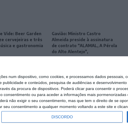
e Vide: Beer Garden
Gavião: Ministro Castro
e cervejeiras e três
Almeida preside à assinatura
música e gastronomia
de contrato “ALAMAL, A Pérola
do Alto Alentejo”,
s num dispositivo, como cookies, e processamos dados pessoais, co
e publicidade e conteúdos, pesquisa de audiências e desenvolvimento 
ravés da procura de dispositivos. Poderá clicar para consentir o proc
r o consentimento ou para aceder a informações mais pormenorizadas e
á não exigir o seu consentimento, mas que tem o direito de se opor
ar seu consentimento a qualquer momento voltando a este site e clicand
DISCORDO