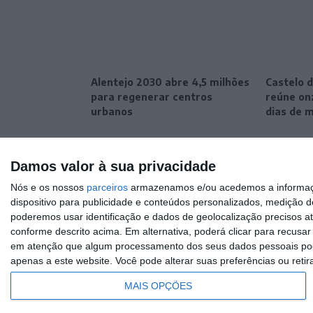
Alentejo 2030 abre 4,5 milhões
Castelo d
para regenerar centros
reúne onz
urbanos
dias de 
Damos valor à sua privacidade
Nós e os nossos
parceiros
armazenamos e/ou acedemos a informaçõe
dispositivo para publicidade e conteúdos personalizados, medição d
poderemos usar identificação e dados de geolocalização precisos at
conforme descrito acima. Em alternativa, poderá clicar para recusa
em atenção que algum processamento dos seus dados pessoais poder
apenas a este website. Você pode alterar suas preferências ou retir
MAIS OPÇÕES
© Rádio Portalegre 2026 • Todos os direitos reservados