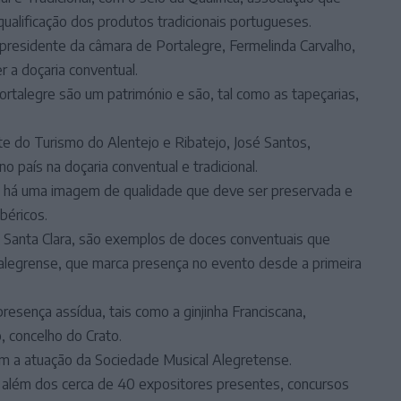
qualificação dos produtos tradicionais portugueses.
 presidente da câmara de Portalegre, Fermelinda Carvalho,
r a doçaria conventual.
rtalegre são um património e são, tal como as tapeçarias,
e do Turismo do Alentejo e Ribatejo, José Santos,
o país na doçaria conventual e tradicional.
ra há uma imagem de qualidade que deve ser preservada e
béricos.
e Santa Clara, são exemplos de doces conventuais que
rtalegrense, que marca presença no evento desde a primeira
esença assídua, tais como a ginjinha Franciscana,
 concelho do Crato.
com a atuação da Sociedade Musical Alegretense.
a além dos cerca de 40 expositores presentes, concursos