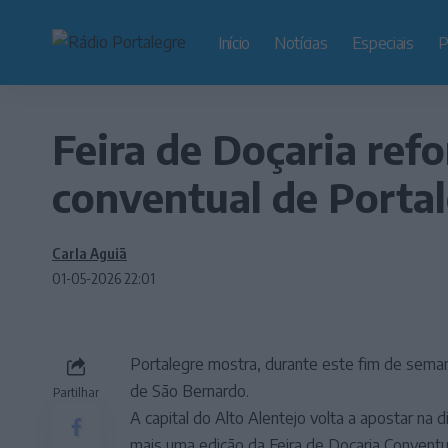
Início
Notícias
Especiais
P
Feira de Doçaria refo
conventual de Porta
Carla Aguiã
01-05-2026 22:01
Portalegre mostra, durante este fim de semana
de São Bernardo.
Partilhar
A capital do Alto Alentejo volta a apostar na 
mais uma edição da Feira de Doçaria Conventua