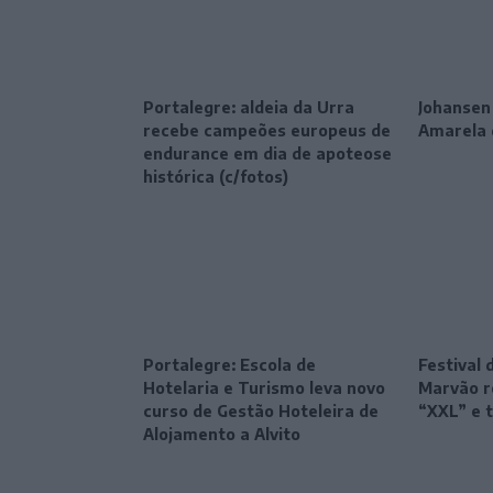
Portalegre: aldeia da Urra
Johansen
recebe campeões europeus de
Amarela 
endurance em dia de apoteose
histórica (c/fotos)
Portalegre: Escola de
Festival 
Hotelaria e Turismo leva novo
Marvão r
curso de Gestão Hoteleira de
“XXL” e 
Alojamento a Alvito