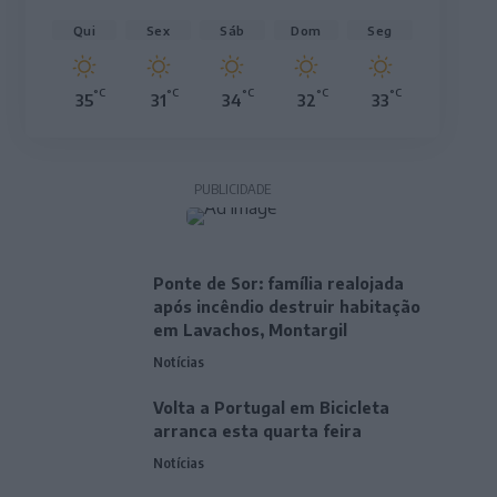
Qui
Sex
Sáb
Dom
Seg
°C
°C
°C
°C
°C
35
31
34
32
33
PUBLICIDADE
Ponte de Sor: família realojada
após incêndio destruir habitação
em Lavachos, Montargil
Notícias
Volta a Portugal em Bicicleta
arranca esta quarta feira
Notícias