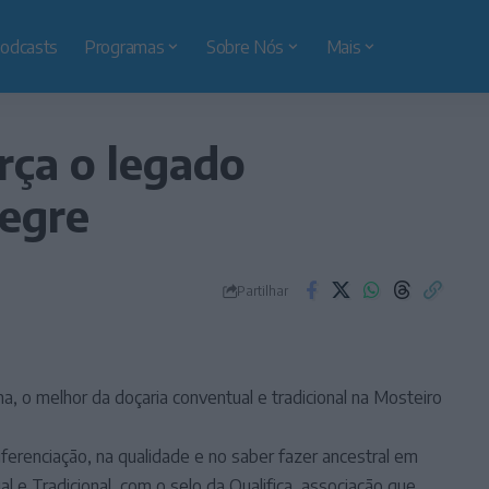
odcasts
Programas
Sobre Nós
Mais
rça o legado
legre
Partilhar
, o melhor da doçaria conventual e tradicional na Mosteiro
diferenciação, na qualidade e no saber fazer ancestral em
l e Tradicional, com o selo da Qualifica, associação que