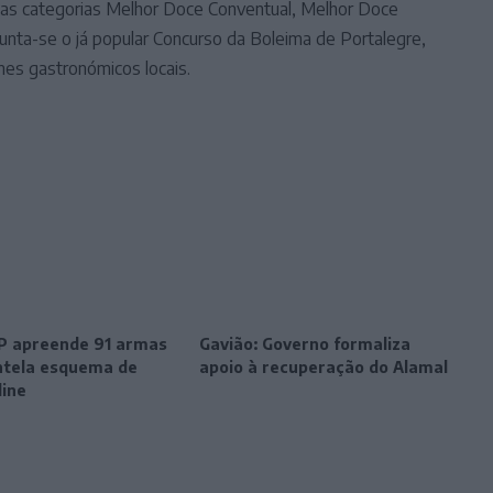
as categorias Melhor Doce Conventual, Melhor Doce
 junta-se o já popular Concurso da Boleima de Portalegre,
es gastronómicos locais.
SP apreende 91 armas
Gavião: Governo formaliza
tela esquema de
apoio à recuperação do Alamal
line