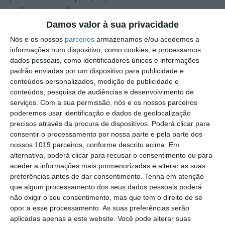
análogo adequado.
O inquérito prossegue sob direção do Ministério Público de
Damos valor à sua privacidade
Fronteira.
Nós e os nossos
parceiros
armazenamos e/ou acedemos a
informações num dispositivo, como cookies, e processamos
dados pessoais, como identificadores únicos e informações
Outros Destaques
padrão enviadas por um dispositivo para publicidade e
conteúdos personalizados, medição de publicidade e
PS exige transparência na execução do
conteúdos, pesquisa de audiências e desenvolvimento de
Plano de Cogestão da Serra de São
serviços.
Com a sua permissão, nós e os nossos parceiros
Mamede
poderemos usar identificação e dados de geolocalização
Elvas: PSP apreende 91 armas e
precisos através da procura de dispositivos. Poderá clicar para
desmantela esquema de venda online
consentir o processamento por nossa parte e pela parte dos
nossos 1019 parceiros, conforme descrito acima. Em
Gavião: Governo formaliza apoio à
alternativa, poderá clicar para recusar o consentimento ou para
recuperação do Alamal
aceder a informações mais pormenorizadas e alterar as suas
preferências antes de dar consentimento.
Tenha em atenção
Portalegre: aldeia da Urra recebe
que algum processamento dos seus dados pessoais poderá
campeões europeus de endurance em
não exigir o seu consentimento, mas que tem o direito de se
dia de apoteose histórica (c/fotos)
opor a esse processamento. As suas preferências serão
Johansen é o primeiro Camisola
aplicadas apenas a este website. Você pode alterar suas
Amarela da Volta a Portugal