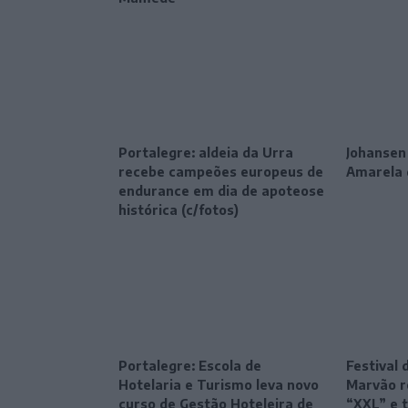
Portalegre: aldeia da Urra
Johansen
recebe campeões europeus de
Amarela 
endurance em dia de apoteose
histórica (c/fotos)
Portalegre: Escola de
Festival 
Hotelaria e Turismo leva novo
Marvão r
curso de Gestão Hoteleira de
“XXL” e 