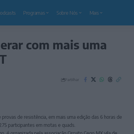
odcasts
Programas
Sobre Nós
Mais
elerar com mais uma
TT
Partilhar
e provas de resistência, em mais uma edição das 6 horas de
275 participantes em motas e quads.
, é organizada pela associação Circuito Cego MX vila de