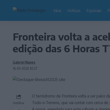
Início
Notícias
Especiais
P
Fronteira volta a ac
edição das 6 Horas 
Gabriel Nunes
16-01-2026 10:27
O terródromo de Fronteira volta a ser palco d
Todo-o-Terreno, que vai contar com cerca de 
Partilhar
A prova, agendada para este sábado e domingo