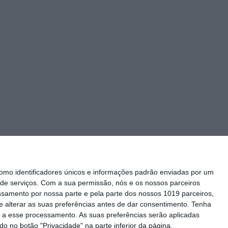
mo identificadores únicos e informações padrão enviadas por um
de serviços.
Com a sua permissão, nós e os nossos parceiros
essamento por nossa parte e pela parte dos nossos 1019 parceiros,
 alterar as suas preferências antes de dar consentimento.
Tenha
Siga-nos
 a esse processamento. As suas preferências serão aplicadas
o no botão "Privacidade" na parte inferior da página.