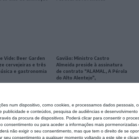
e Vide: Beer Garden
Gavião: Ministro Castro
e cervejeiras e três
Almeida preside à assinatura
música e gastronomia
de contrato “ALAMAL, A Pérola
do Alto Alentejo”,
s num dispositivo, como cookies, e processamos dados pessoais, co
e publicidade e conteúdos, pesquisa de audiências e desenvolvimento 
ravés da procura de dispositivos. Poderá clicar para consentir o proc
r o consentimento ou para aceder a informações mais pormenorizadas e
á não exigir o seu consentimento, mas que tem o direito de se opor
ar seu consentimento a qualquer momento voltando a este site e clicand