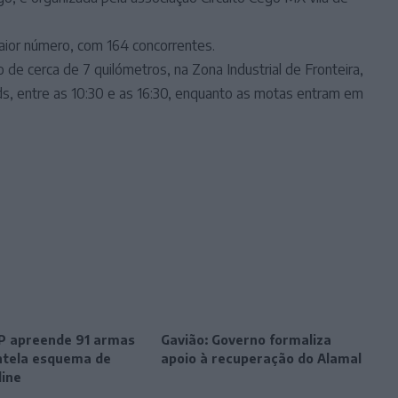
aior número, com 164 concorrentes.
 de cerca de 7 quilómetros, na Zona Industrial de Fronteira,
, entre as 10:30 e as 16:30, enquanto as motas entram em
SP apreende 91 armas
Gavião: Governo formaliza
tela esquema de
apoio à recuperação do Alamal
line