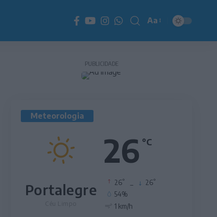
Aa
Redimensionador
de
fonte
PUBLICIDADE
Meteorologia
26
°C
°
°
26
_
26
Portalegre
54%
Céu Limpo
1 km/h