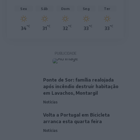
Sex
Sáb
Dom
Seg
Ter
°C
°C
°C
°C
°C
34
31
32
33
33
PUBLICIDADE
Ponte de Sor: família realojada
após incêndio destruir habitação
em Lavachos, Montargil
Notícias
Volta a Portugal em Bicicleta
arranca esta quarta feira
Notícias