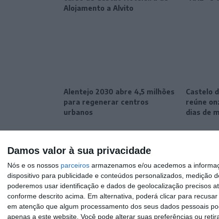
Alojamento a Alvito
Alentejo 2030 abre 4,5 milhões
Castelo d
para regenerar centros
reúne onz
urbanos
dias de 
Damos valor à sua privacidade
Nós e os nossos
parceiros
armazenamos e/ou acedemos a informaçõe
dispositivo para publicidade e conteúdos personalizados, medição d
poderemos usar identificação e dados de geolocalização precisos at
conforme descrito acima. Em alternativa, poderá clicar para recusa
em atenção que algum processamento dos seus dados pessoais poder
apenas a este website. Você pode alterar suas preferências ou retir