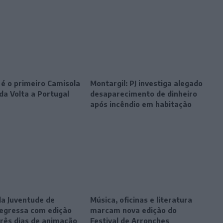
 é o primeiro Camisola
Montargil: PJ investiga alegado
da Volta a Portugal
desaparecimento de dinheiro
após incêndio em habitação
da Juventude de
Música, oficinas e literatura
egressa com edição
marcam nova edição do
três dias de animação
Festival de Arronches