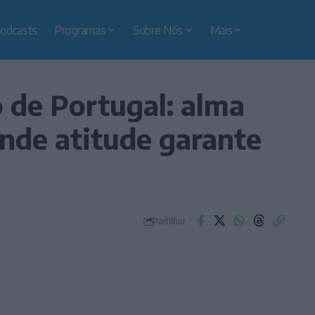
odcasts
Programas
Sobre Nós
Mais
de Portugal: alma
ande atitude garante
Partilhar