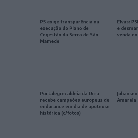
PS exige transparência na
Elvas: P
execução do Plano de
e desman
Cogestão da Serra de São
venda on
Mamede
Portalegre: aldeia da Urra
Johansen
recebe campeões europeus de
Amarela 
endurance em dia de apoteose
histórica (c/fotos)