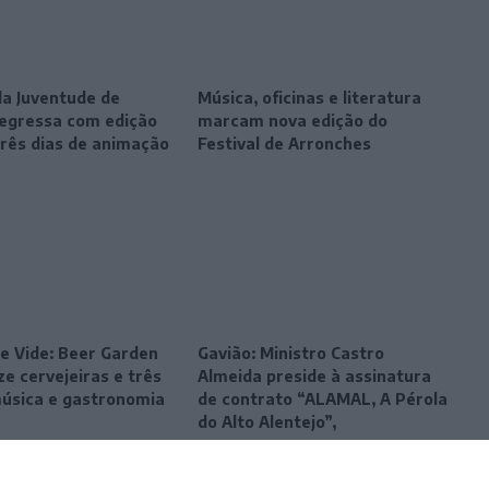
da Juventude de
Música, oficinas e literatura
egressa com edição
marcam nova edição do
três dias de animação
Festival de Arronches
e Vide: Beer Garden
Gavião: Ministro Castro
e cervejeiras e três
Almeida preside à assinatura
música e gastronomia
de contrato “ALAMAL, A Pérola
do Alto Alentejo”,