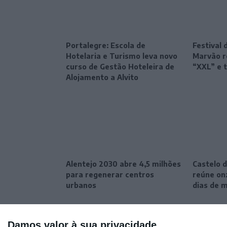
Portalegre: Escola de
Festival 
Hotelaria e Turismo leva novo
Marvão r
curso de Gestão Hoteleira de
“XXL” e 
Alojamento a Alvito
Alentejo 2030 abre 4,5 milhões
Castelo d
para regenerar centros
reúne onz
urbanos
dias de 
Damos valor à sua privacidade