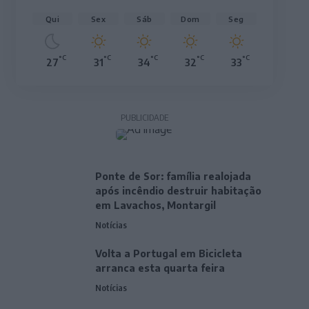
Qui
Sex
Sáb
Dom
Seg
°C
°C
°C
°C
°C
27
31
34
32
33
PUBLICIDADE
Ponte de Sor: família realojada
após incêndio destruir habitação
em Lavachos, Montargil
Notícias
Volta a Portugal em Bicicleta
arranca esta quarta feira
Notícias