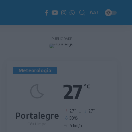
Aa
Redimensionador
de
fonte
PUBLICIDADE
Meteorologia
27
°C
°
°
27
_
27
Portalegre
50%
Céu Limpo
4 km/h