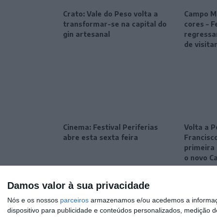
Crato: Vale do Peso volta a
Campo Ma
transformar-se na capital do
cores – F
gin artesanal
regressa
de visita
Cinema: Festival Periferias
Volta a P
abre esta sexta feira
Francisc
primeira 
o novo C
Damos valor à sua privacidade
Nós e os nossos
parceiros
armazenamos e/ou acedemos a informaçõe
dispositivo para publicidade e conteúdos personalizados, medição d