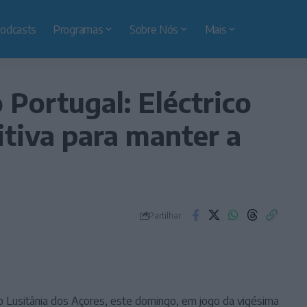
odcasts
Programas
Sobre Nós
Mais
Portugal: Eléctrico
itiva para manter a
Partilhar
ao Lusitânia dos Açores, este domingo, em jogo da vigésima