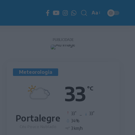
Aa
Redimensionador
de
fonte
PUBLICIDADE
Meteorologia
33
°C
°
°
33
_
33
Portalegre
34%
Céu Pouco Nublado
3 km/h