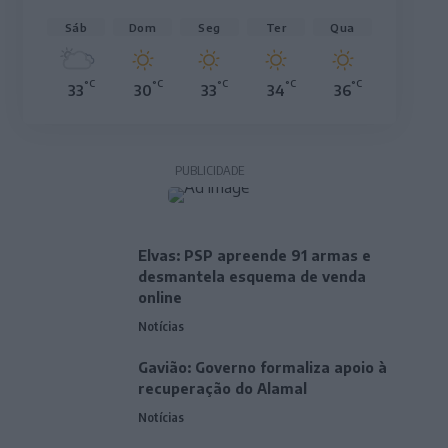
Sáb
Dom
Seg
Ter
Qua
°C
°C
°C
°C
°C
33
30
33
34
36
PUBLICIDADE
Elvas: PSP apreende 91 armas e
desmantela esquema de venda
online
Notícias
Gavião: Governo formaliza apoio à
recuperação do Alamal
Notícias