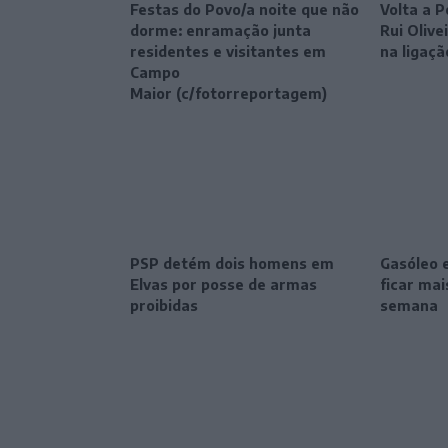
Festas do Povo/a noite que não
Volta a P
dorme: enramação junta
Rui Oliv
residentes e visitantes em
na ligaçã
Campo
Maior (c/fotorreportagem)
PSP detém dois homens em
Gasóleo 
Elvas por posse de armas
ficar ma
proibidas
semana