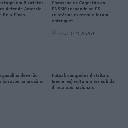
ortugal em Bicicleta:
Comissão de Cogestão do
eira defende Amarela
PNSSM responde ao PS:
o Beja-Elvas
relatórios existem e foram
entregues
e gasolina deverão
Futsal: campeões distritais
is baratos na próxima
(séniores) voltam a ter subida
direta aos nacionais