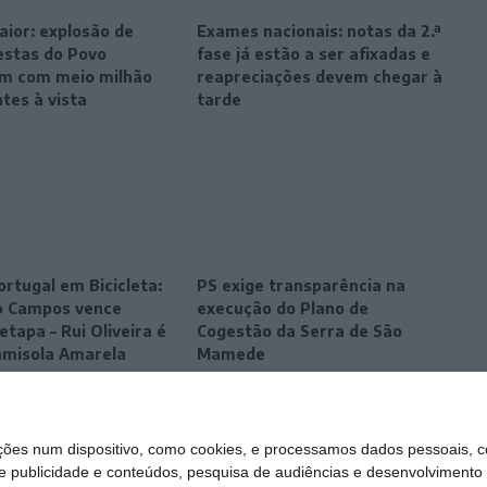
ior: explosão de
Exames nacionais: notas da 2.ª
estas do Povo
fase já estão a ser afixadas e
m com meio milhão
reapreciações devem chegar à
ntes à vista
tarde
ortugal em Bicicleta:
PS exige transparência na
o Campos vence
execução do Plano de
etapa – Rui Oliveira é
Cogestão da Serra de São
amisola Amarela
Mamede
s num dispositivo, como cookies, e processamos dados pessoais, co
e publicidade e conteúdos, pesquisa de audiências e desenvolvimento 