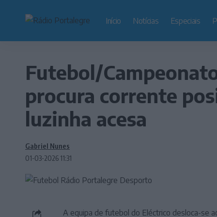
Início
Notícias
Especiais
P
Futebol/Campeonato 
procura corrente pos
luzinha acesa
Gabriel Nunes
01-03-2026 11:31
A equipa de futebol do Eléctrico desloca-se 