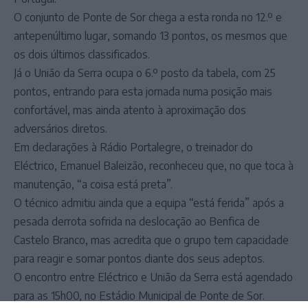
O conjunto de Ponte de Sor chega a esta ronda no 12.º e
antepenúltimo lugar, somando 13 pontos, os mesmos que
os dois últimos classificados.
Já o União da Serra ocupa o 6.º posto da tabela, com 25
pontos, entrando para esta jornada numa posição mais
confortável, mas ainda atento à aproximação dos
adversários diretos.
Em declarações à Rádio Portalegre, o treinador do
Eléctrico, Emanuel Baleizão, reconheceu que, no que toca à
manutenção, “a coisa está preta”.
O técnico admitiu ainda que a equipa “está ferida” após a
pesada derrota sofrida na deslocação ao Benfica de
Castelo Branco, mas acredita que o grupo tem capacidade
para reagir e somar pontos diante dos seus adeptos.
O encontro entre Eléctrico e União da Serra está agendado
para as 15h00, no Estádio Municipal de Ponte de Sor.