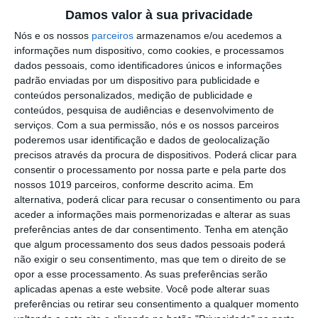
Damos valor à sua privacidade
Outros Destaques
Nós e os nossos
parceiros
armazenamos e/ou acedemos a
informações num dispositivo, como cookies, e processamos
PS exige transparência na execução do
dados pessoais, como identificadores únicos e informações
Plano de Cogestão da Serra de São
padrão enviadas por um dispositivo para publicidade e
Mamede
conteúdos personalizados, medição de publicidade e
Elvas: PSP apreende 91 armas e
conteúdos, pesquisa de audiências e desenvolvimento de
desmantela esquema de venda online
serviços.
Com a sua permissão, nós e os nossos parceiros
poderemos usar identificação e dados de geolocalização
Gavião: Governo formaliza apoio à
precisos através da procura de dispositivos. Poderá clicar para
recuperação do Alamal
consentir o processamento por nossa parte e pela parte dos
Portalegre: aldeia da Urra recebe
nossos 1019 parceiros, conforme descrito acima. Em
campeões europeus de endurance em
alternativa, poderá clicar para recusar o consentimento ou para
dia de apoteose histórica (c/fotos)
aceder a informações mais pormenorizadas e alterar as suas
Johansen é o primeiro Camisola
preferências antes de dar consentimento.
Tenha em atenção
Amarela da Volta a Portugal
que algum processamento dos seus dados pessoais poderá
não exigir o seu consentimento, mas que tem o direito de se
Montargil: PJ investiga alegado
opor a esse processamento. As suas preferências serão
desaparecimento de dinheiro após
aplicadas apenas a este website. Você pode alterar suas
incêndio em habitação
preferências ou retirar seu consentimento a qualquer momento
Portalegre: Escola de Hotelaria e