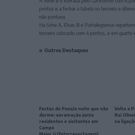
A Série B é liderada pelo Gafetense com 6 p
pontos e a fechar a tabela no terceiro e último
não pontuou.
Na Série A, Elvas B e Portalegrense repartem
terceiro colocado com 4 pontos, e em quarto
Outros Destaques
Festas do Povo/a noite que não
Volta a P
dorme: enramação junta
Rui Oliv
residentes e visitantes em
na ligaçã
Campo
Maior (c/fotorreportagem)