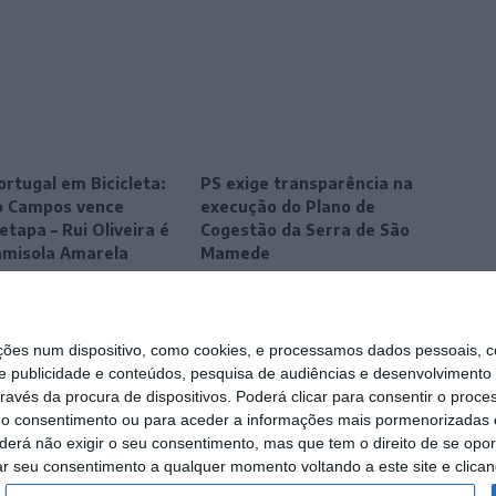
ortugal em Bicicleta:
PS exige transparência na
o Campos vence
execução do Plano de
etapa – Rui Oliveira é
Cogestão da Serra de São
amisola Amarela
Mamede
s num dispositivo, como cookies, e processamos dados pessoais, co
e publicidade e conteúdos, pesquisa de audiências e desenvolvimento 
ravés da procura de dispositivos. Poderá clicar para consentir o proc
r o consentimento ou para aceder a informações mais pormenorizadas e
á não exigir o seu consentimento, mas que tem o direito de se opor
ar seu consentimento a qualquer momento voltando a este site e clicand