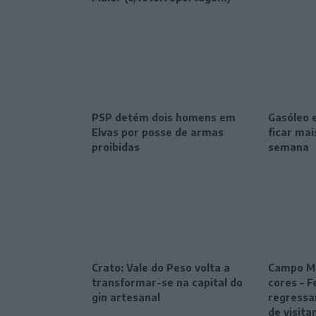
PSP detém dois homens em
Gasóleo 
Elvas por posse de armas
ficar ma
proibidas
semana
Crato: Vale do Peso volta a
Campo Ma
transformar-se na capital do
cores – F
gin artesanal
regressa
de visita