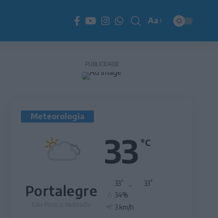
Aa
Redimensionador
de
fonte
PUBLICIDADE
Meteorologia
33
°C
°
°
33
_
33
Portalegre
34%
Céu Pouco Nublado
3 km/h