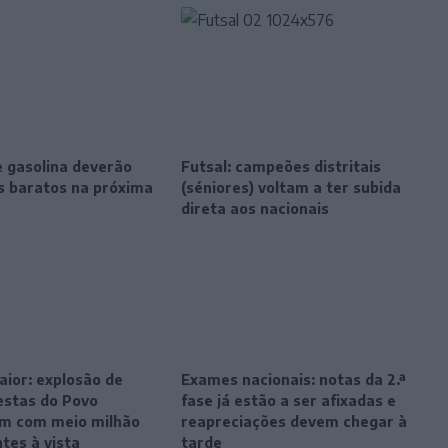
e gasolina deverão
Futsal: campeões distritais
is baratos na próxima
(séniores) voltam a ter subida
direta aos nacionais
ior: explosão de
Exames nacionais: notas da 2.ª
estas do Povo
fase já estão a ser afixadas e
m com meio milhão
reapreciações devem chegar à
ntes à vista
tarde