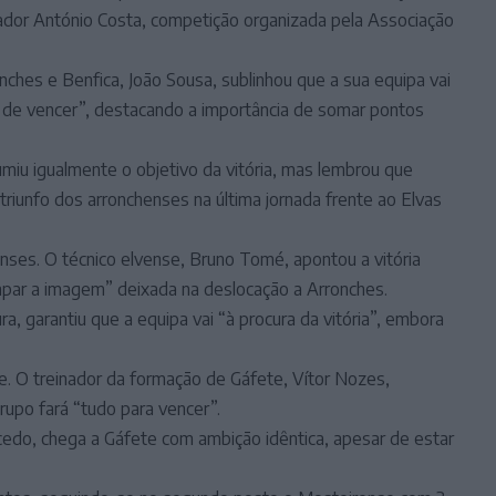
ador António Costa, competição organizada pela Associação
nches e Benfica, João Sousa, sublinhou que a sua equipa vai
 de vencer”, destacando a importância de somar pontos
miu igualmente o objetivo da vitória, mas lembrou que
riunfo dos arronchenses na última jornada frente ao Elvas
nses. O técnico elvense, Bruno Tomé, apontou a vitória
mpar a imagem” deixada na deslocação a Arronches.
a, garantiu que a equipa vai “à procura da vitória”, embora
. O treinador da formação de Gáfete, Vítor Nozes,
rupo fará “tudo para vencer”.
edo, chega a Gáfete com ambição idêntica, apesar de estar