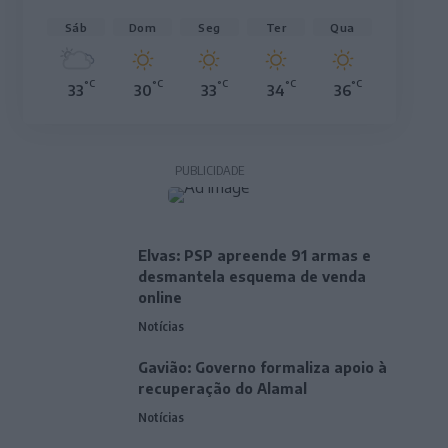
Sáb
Dom
Seg
Ter
Qua
°C
°C
°C
°C
°C
33
30
33
34
36
PUBLICIDADE
Elvas: PSP apreende 91 armas e
desmantela esquema de venda
online
Notícias
Gavião: Governo formaliza apoio à
recuperação do Alamal
Notícias