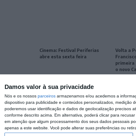
Cinema: Festival Periferias
Volta a P
abre esta sexta feira
Francisc
primeira 
o novo C
Damos valor à sua privacidade
Nós e os nossos
parceiros
armazenamos e/ou acedemos a informaçõe
dispositivo para publicidade e conteúdos personalizados, medição d
poderemos usar identificação e dados de geolocalização precisos at
conforme descrito acima. Em alternativa, poderá clicar para recusa
em atenção que algum processamento dos seus dados pessoais poder
apenas a este website. Você pode alterar suas preferências ou retir