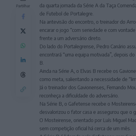
da quarta jornada da Série A da Taça Comend
Partilhar
de Futebol de Portalegre.
Na antevisão do encontro, o treinador do Arro
encarar o jogo “com seriedade e com vontade
frente a um adversário direto.
Do lado do Portalegrense, Pedro Canário assu
encontrará “uma equipa motivada”, depois do t
B.
Ainda na Série A, o Elvas B recebe os Gavione
como meta, salientando a necessidade de “li
Já o treinador dos Gavionenses, Fernando Mour
reconheça a dificuldade do adversário.
Na Série B, o Gafetense recebe o Mosteirense
desvalorizou o fator casa e assegurou que o g
O Mosteirense, orientado por Luís Miguel Mac
sem competição oficial há cerca de um mês.