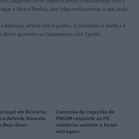
ontos, seguindo-se no segundo posto o Mosteirense com 3
 lugar o Nisa e Benfica, que folga nesta jornada, e que ainda
 a liderança, ambos com 6 pontos. O Arronches e Benfica é
 e último aparecem os Gavionenses com 1 ponto.
ortugal em Bicicleta:
Comissão de Cogestão do
eira defende Amarela
PNSSM responde ao PS:
o Beja-Elvas
relatórios existem e foram
entregues