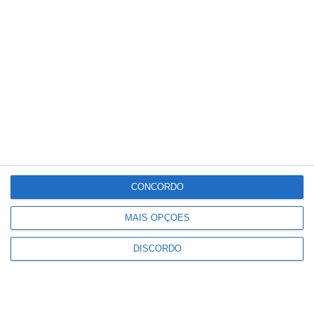
33
°C
°
°
33
_
33
Portalegre
34%
Céu Pouco Nublado
3 km/h
Sáb
Dom
Seg
Ter
Qua
°C
°C
°C
°C
°C
33
30
33
34
36
CONCORDO
PUBLICIDADE
MAIS OPÇÕES
DISCORDO
Gavião: Governo formaliza apoio à
recuperação do Alamal
Notícias