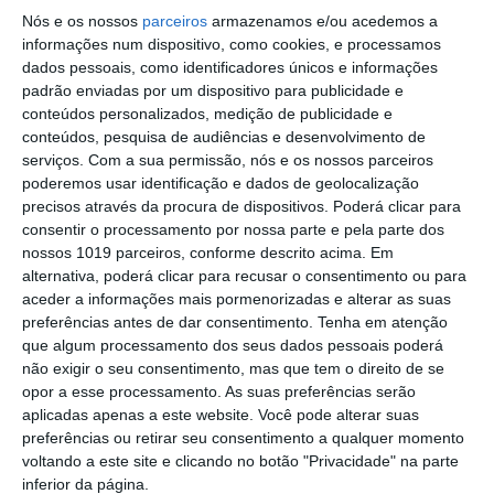
Beja-Elvas
Nós e os nossos
parceiros
armazenamos e/ou acedemos a
Comissão de Cogestão do PNSSM
informações num dispositivo, como cookies, e processamos
responde ao PS: relatórios existem e
dados pessoais, como identificadores únicos e informações
foram entregues
padrão enviadas por um dispositivo para publicidade e
PSP detém dois homens em Elvas por
conteúdos personalizados, medição de publicidade e
posse de armas proibidas
conteúdos, pesquisa de audiências e desenvolvimento de
serviços.
Com a sua permissão, nós e os nossos parceiros
Gasóleo e gasolina deverão ficar mais
poderemos usar identificação e dados de geolocalização
baratos na próxima semana
precisos através da procura de dispositivos. Poderá clicar para
consentir o processamento por nossa parte e pela parte dos
Futsal: campeões distritais (séniores)
nossos 1019 parceiros, conforme descrito acima. Em
voltam a ter subida direta aos
alternativa, poderá clicar para recusar o consentimento ou para
nacionais
aceder a informações mais pormenorizadas e alterar as suas
Crato: Vale do Peso volta a
preferências antes de dar consentimento.
Tenha em atenção
transformar-se na capital do gin
que algum processamento dos seus dados pessoais poderá
artesanal
não exigir o seu consentimento, mas que tem o direito de se
Campo Maior: explosão de cores –
opor a esse processamento. As suas preferências serão
Festas do Povo regressam com meio
aplicadas apenas a este website. Você pode alterar suas
milhão de visitantes à vista
preferências ou retirar seu consentimento a qualquer momento
Exames nacionais: notas da 2.ª fase já
voltando a este site e clicando no botão "Privacidade" na parte
estão a ser afixadas e reapreciações
inferior da página.
devem chegar à tarde