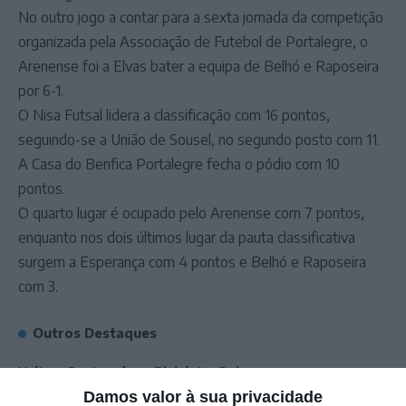
No outro jogo a contar para a sexta jornada da competição
organizada pela Associação de Futebol de Portalegre, o
Arenense foi a Elvas bater a equipa de Belhó e Raposeira
por 6-1.
O Nisa Futsal lidera a classificação com 16 pontos,
seguindo-se a União de Sousel, no segundo posto com 11.
A Casa do Benfica Portalegre fecha o pódio com 10
pontos.
O quarto lugar é ocupado pelo Arenense com 7 pontos,
enquanto nos dois últimos lugar da pauta classificativa
surgem a Esperança com 4 pontos e Belhó e Raposeira
com 3.
Outros Destaques
Volta a Portugal em Bicicleta: Rui
Oliveira defende Amarela na ligação
Damos valor à sua privacidade