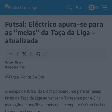
Aa
Redimensionador
de
Futsal: Eléctrico apura-se para
fonte
as “meias” da Taça da Liga –
atualizada
Gabriel Nunes
11-03-2026 17:46
A equipa de futsal do Eléctrico apurou-se para as meias
finais da Taça da Liga ao vencer o Torreense por 4-3 na
marcação de penáltis depois de um empate 0-0 no final do
tempo regulamentar.