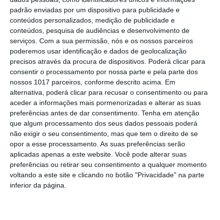
de animação
padrão enviadas por um dispositivo para publicidade e
Música, oficinas e literatura marcam
conteúdos personalizados, medição de publicidade e
nova edição do Festival de Arronches
conteúdos, pesquisa de audiências e desenvolvimento de
serviços.
Com a sua permissão, nós e os nossos parceiros
Alentejo 2030 abre 4,5 milhões para
poderemos usar identificação e dados de geolocalização
regenerar centros urbanos
precisos através da procura de dispositivos. Poderá clicar para
consentir o processamento por nossa parte e pela parte dos
Castelo de Vide: Beer Garden reúne
nossos 1017 parceiros, conforme descrito acima. Em
onze cervejeiras e três dias de música
alternativa, poderá clicar para recusar o consentimento ou para
e gastronomia
aceder a informações mais pormenorizadas e alterar as suas
Gavião: Ministro Castro Almeida preside
preferências antes de dar consentimento.
Tenha em atenção
à assinatura de contrato “ALAMAL, A
que algum processamento dos seus dados pessoais poderá
Pérola do Alto Alentejo”,
não exigir o seu consentimento, mas que tem o direito de se
Ponte de Sor: família realojada após
opor a esse processamento. As suas preferências serão
incêndio destruir habitação em
aplicadas apenas a este website. Você pode alterar suas
Lavachos, Montargil
preferências ou retirar seu consentimento a qualquer momento
Volta a Portugal em Bicicleta arranca
voltando a este site e clicando no botão "Privacidade" na parte
esta quarta feira
inferior da página.
Campo Maior: Grupo Nabeiro lança
homenagem inédita ao fundador da