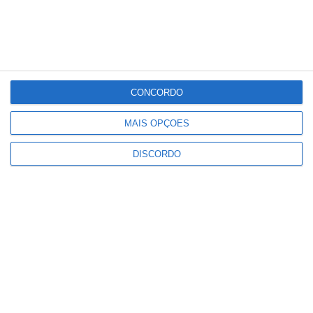
PUBLICIDADE
CONCORDO
Marvão: Festival da Juventude
regressa à Portagem com Blaya e
MAIS OPÇÕES
DJ Overule no cartaz
Notícias
DISCORDO
Alto Alentejo com 921 mil euros
para projetos de recuperação
patrimonial
Notícias
Festas do Povo: ULS ativa
“escudo” de saúde com posto
médico avançado e comando
conjunto
Notícias