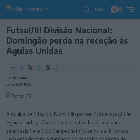
Aa
Redimensionador
de
Futsal/III Divisão Nacional:
fonte
Domingão perde na receção às
Águias Unidas
Gabriel Nunes
22-02-2026 10:39
A equipa de futsal do Domingão perdeu 4-3 na receção às
Águias Unidas, sábado, em encontro da décima sexta
jornada da Série C do Campeonato Nacional da III Divisão.
Com esta derrota, a formação do concelho de Ponte de