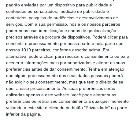
padrão enviadas por um dispositivo para publicidade e
Amarela da Volta a Portugal
conteúdos personalizados, medição de publicidade e
Montargil: PJ investiga alegado
conteúdos, pesquisa de audiências e desenvolvimento de
desaparecimento de dinheiro após
serviços.
Com a sua permissão, nós e os nossos parceiros
incêndio em habitação
poderemos usar identificação e dados de geolocalização
Portalegre: Escola de Hotelaria e
precisos através da procura de dispositivos. Poderá clicar para
Turismo leva novo curso de Gestão
consentir o processamento por nossa parte e pela parte dos
Hoteleira de Alojamento a Alvito
nossos 1019 parceiros, conforme descrito acima. Em
Festival da Juventude de Marvão
alternativa, poderá clicar para recusar o consentimento ou para
regressa com edição “XXL” e três dias
aceder a informações mais pormenorizadas e alterar as suas
de animação
preferências antes de dar consentimento.
Tenha em atenção
Música, oficinas e literatura marcam
que algum processamento dos seus dados pessoais poderá
nova edição do Festival de Arronches
não exigir o seu consentimento, mas que tem o direito de se
opor a esse processamento. As suas preferências serão
Alentejo 2030 abre 4,5 milhões para
aplicadas apenas a este website. Você pode alterar suas
regenerar centros urbanos
preferências ou retirar seu consentimento a qualquer momento
voltando a este site e clicando no botão "Privacidade" na parte
Castelo de Vide: Beer Garden reúne
inferior da página.
onze cervejeiras e três dias de música
e gastronomia
Gavião: Ministro Castro Almeida preside