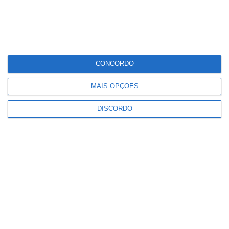
°C
°C
°C
°C
°C
34
32
32
33
30
PUBLICIDADE
CONCORDO
Ponte de Sor: família realojada
MAIS OPÇÕES
após incêndio destruir habitação
em Lavachos, Montargil
DISCORDO
Notícias
Volta a Portugal em Bicicleta
arranca esta quarta feira
Notícias
Campo Maior: Grupo Nabeiro lança
homenagem inédita ao fundador
da Delta nas Festas do Povo
Notícias