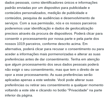
Oliveira é o novo Camisola Amarela
dados pessoais, como identificadores únicos e informações
PS exige transparência na execução do
padrão enviadas por um dispositivo para publicidade e
Plano de Cogestão da Serra de São
conteúdos personalizados, medição de publicidade e
Mamede
conteúdos, pesquisa de audiências e desenvolvimento de
Elvas: PSP apreende 91 armas e
serviços.
Com a sua permissão, nós e os nossos parceiros
desmantela esquema de venda online
poderemos usar identificação e dados de geolocalização
precisos através da procura de dispositivos. Poderá clicar para
Gavião: Governo formaliza apoio à
consentir o processamento por nossa parte e pela parte dos
recuperação do Alamal
nossos 1019 parceiros, conforme descrito acima. Em
alternativa, poderá clicar para recusar o consentimento ou para
Portalegre: aldeia da Urra recebe
aceder a informações mais pormenorizadas e alterar as suas
campeões europeus de endurance em
preferências antes de dar consentimento.
Tenha em atenção
dia de apoteose histórica (c/fotos)
que algum processamento dos seus dados pessoais poderá
Johansen é o primeiro Camisola
não exigir o seu consentimento, mas que tem o direito de se
Amarela da Volta a Portugal
opor a esse processamento. As suas preferências serão
aplicadas apenas a este website. Você pode alterar suas
Montargil: PJ investiga alegado
preferências ou retirar seu consentimento a qualquer momento
desaparecimento de dinheiro após
voltando a este site e clicando no botão "Privacidade" na parte
incêndio em habitação
inferior da página.
Portalegre: Escola de Hotelaria e
Turismo leva novo curso de Gestão
Hoteleira de Alojamento a Alvito