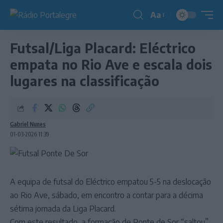
Aa
Redimensionador
de
Futsal/Liga Placard: Eléctrico
fonte
empata no Rio Ave e escala dois
lugares na classificação
Gabriel Nunes
01-03-2026 11:39
A equipa de futsal do Eléctrico empatou 5-5 na deslocação
ao Rio Ave, sábado, em encontro a contar para a décima
sétima jornada da Liga Placard.
Com este resultado, a formação de Ponte de Sor “saltou”