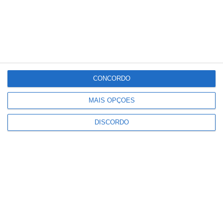
°C
°C
°C
°C
°C
34
31
32
33
33
PUBLICIDADE
CONCORDO
Música, oficinas e literatura
MAIS OPÇÕES
marcam nova edição do Festival
de Arronches
DISCORDO
Notícias
Alentejo 2030 abre 4,5 milhões
para regenerar centros urbanos
Notícias
Castelo de Vide: Beer Garden
reúne onze cervejeiras e três dias
de música e gastronomia