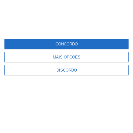
°C
°C
°C
°C
°C
28
29
34
36
37
PUBLICIDADE
CONCORDO
Crato: Vale do Peso volta a
MAIS OPÇÕES
transformar-se na capital do gin
artesanal
DISCORDO
Notícias
Campo Maior: explosão de cores –
Festas do Povo regressam com
meio milhão de visitantes à vista
Notícias
Exames nacionais: notas da 2.ª
fase já estão a ser afixadas e
reapreciações devem chegar à