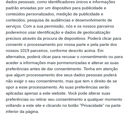
dados pessoais, como identificadores únicos e informações
alerta para riscos na visão
padrão enviadas por um dispositivo para publicidade e
conteúdos personalizados, medição de publicidade e
Presidente da República diz que
conteúdos, pesquisa de audiências e desenvolvimento de
Portugal precisa do exemplo de união
serviços.
Com a sua permissão, nós e os nossos parceiros
dado pelo povo de Campo Maior
poderemos usar identificação e dados de geolocalização
Festas do Povo/a noite que não dorme:
precisos através da procura de dispositivos. Poderá clicar para
enramação junta residentes e
consentir o processamento por nossa parte e pela parte dos
visitantes em Campo Maior (c/foto
nossos 1019 parceiros, conforme descrito acima. Em
reportagem)
alternativa, poderá clicar para recusar o consentimento ou para
Volta a Portugal em Bicicleta: Rui
aceder a informações mais pormenorizadas e alterar as suas
Oliveira defende Amarela na ligação
preferências antes de dar consentimento.
Tenha em atenção
Beja-Elvas
que algum processamento dos seus dados pessoais poderá
Comissão de Cogestão do PNSSM
não exigir o seu consentimento, mas que tem o direito de se
responde ao PS: relatórios existem e
opor a esse processamento. As suas preferências serão
foram entregues
aplicadas apenas a este website. Você pode alterar suas
PSP detém dois homens em Elvas por
preferências ou retirar seu consentimento a qualquer momento
posse de armas proibidas
voltando a este site e clicando no botão "Privacidade" na parte
inferior da página.
Gasóleo e gasolina deverão ficar mais
baratos na próxima semana
Futsal: campeões distritais (séniores)