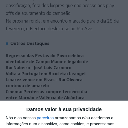
classificação, fora dos lugares que dão acesso aos play-
offs de apuramento do campeão.
Na próxima ronda, em encontro marcado para o dia 28 de
fevereiro, o Eléctrico desloca-se ao Rio Ave.
Outros Destaques
Regresso das Festas do Povo celebra
identidade de Campo Maior e legado de
Rui Nabeiro – José Luís Carneiro
Volta a Portugal em Bicicleta: Leangel
Linarez vence em Elvas – Rui Oliveira
continua de amarelo
Cinema: Periferias cumpre terceiro dia
entre Marvão e Valência de Alcántara
Campo Maior/Festas do Povo: vídeo
Damos valor à sua privacidade
reportagem da noite da enramação
Nós e os nossos
parceiros
armazenamos e/ou acedemos a
informações num dispositivo, como cookies, e processamos
Eclipse transforma o dia em noite: DGS