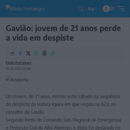
Aa
Redimensionador
de
Gavião: jovem de 21 anos perde
fonte
a vida em despiste
Rádio Portalegre
01-02-2026 06:08
Um jovem, de 21 anos, morreu este sábado na sequência
do despiste da viatura ligeira em que seguia na A23, no
concelho de Gavião.
Segundo fonte do Comando Sub-Regional de Emergência
e Proteção Civil do Alto Alentejo, o óbito foi declarado no