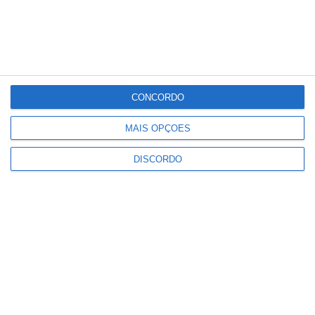
°C
°C
°C
°C
°C
35
31
34
32
33
PUBLICIDADE
CONCORDO
Ponte de Sor: família realojada
MAIS OPÇÕES
após incêndio destruir habitação
em Lavachos, Montargil
DISCORDO
Notícias
Volta a Portugal em Bicicleta
arranca esta quarta feira
Notícias
Campo Maior: Grupo Nabeiro lança
homenagem inédita ao fundador
da Delta nas Festas do Povo