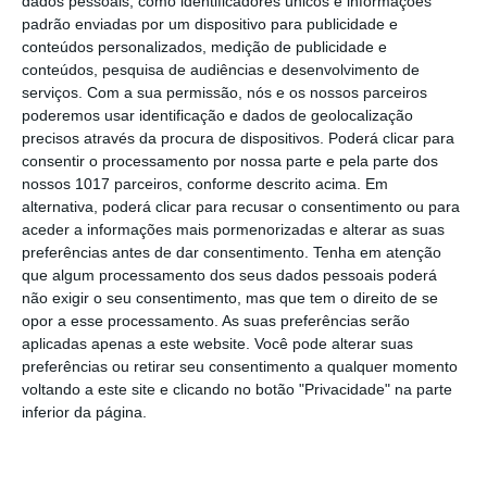
dados pessoais, como identificadores únicos e informações
Johansen é o primeiro Camisola
padrão enviadas por um dispositivo para publicidade e
Amarela da Volta a Portugal
conteúdos personalizados, medição de publicidade e
conteúdos, pesquisa de audiências e desenvolvimento de
Montargil: PJ investiga alegado
serviços.
Com a sua permissão, nós e os nossos parceiros
desaparecimento de dinheiro após
poderemos usar identificação e dados de geolocalização
incêndio em habitação
precisos através da procura de dispositivos. Poderá clicar para
Portalegre: Escola de Hotelaria e
consentir o processamento por nossa parte e pela parte dos
Turismo leva novo curso de Gestão
nossos 1017 parceiros, conforme descrito acima. Em
Hoteleira de Alojamento a Alvito
alternativa, poderá clicar para recusar o consentimento ou para
Festival da Juventude de Marvão
aceder a informações mais pormenorizadas e alterar as suas
regressa com edição “XXL” e três dias
preferências antes de dar consentimento.
Tenha em atenção
de animação
que algum processamento dos seus dados pessoais poderá
Música, oficinas e literatura marcam
não exigir o seu consentimento, mas que tem o direito de se
nova edição do Festival de Arronches
opor a esse processamento. As suas preferências serão
aplicadas apenas a este website. Você pode alterar suas
Alentejo 2030 abre 4,5 milhões para
preferências ou retirar seu consentimento a qualquer momento
regenerar centros urbanos
voltando a este site e clicando no botão "Privacidade" na parte
inferior da página.
Castelo de Vide: Beer Garden reúne
onze cervejeiras e três dias de música
e gastronomia