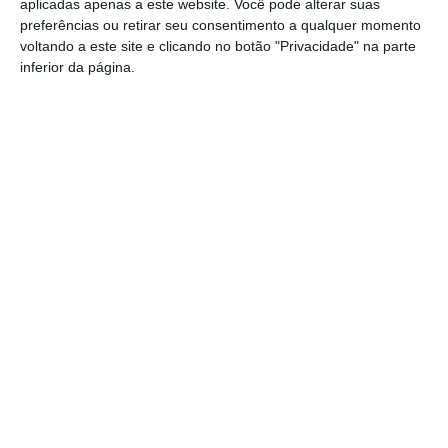
transformar-se na capital do gin
aplicadas apenas a este website. Você pode alterar suas
artesanal
preferências ou retirar seu consentimento a qualquer momento
Campo Maior: explosão de cores –
voltando a este site e clicando no botão "Privacidade" na parte
Festas do Povo regressam com meio
inferior da página.
milhão de visitantes à vista
Exames nacionais: notas da 2.ª fase já
estão a ser afixadas e reapreciações
devem chegar à tarde
Cinema: Festival Periferias abre esta
sexta feira
Volta a Portugal em Bicicleta: Francisco
Campos vence primeira etapa – Rui
Oliveira é o novo Camisola Amarela
PS exige transparência na execução do
Plano de Cogestão da Serra de São
Mamede
Elvas: PSP apreende 91 armas e
desmantela esquema de venda online
Gavião: Governo formaliza apoio à
recuperação do Alamal