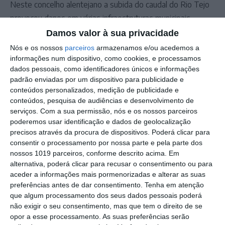
Neste concelho alentejano a subida do caudal do Rio Tejo
provocou danos em várias infraestruturas municipais,
principalmente na Praia Fluvial do Alamal.
Damos valor à sua privacidade
Foto: União das Freguesias de Gavião e Atalaia
Nós e os nossos
parceiros
armazenamos e/ou acedemos a
informações num dispositivo, como cookies, e processamos
dados pessoais, como identificadores únicos e informações
Outros Destaques
padrão enviadas por um dispositivo para publicidade e
conteúdos personalizados, medição de publicidade e
Comissão de Cogestão do PNSSM
conteúdos, pesquisa de audiências e desenvolvimento de
responde ao PS: relatórios existem e
serviços.
Com a sua permissão, nós e os nossos parceiros
foram entregues
poderemos usar identificação e dados de geolocalização
PSP detém dois homens em Elvas por
precisos através da procura de dispositivos. Poderá clicar para
posse de armas proibidas
consentir o processamento por nossa parte e pela parte dos
nossos 1019 parceiros, conforme descrito acima. Em
Gasóleo e gasolina deverão ficar mais
alternativa, poderá clicar para recusar o consentimento ou para
baratos na próxima semana
aceder a informações mais pormenorizadas e alterar as suas
Futsal: campeões distritais (séniores)
preferências antes de dar consentimento.
Tenha em atenção
voltam a ter subida direta aos
que algum processamento dos seus dados pessoais poderá
nacionais
não exigir o seu consentimento, mas que tem o direito de se
Crato: Vale do Peso volta a
opor a esse processamento. As suas preferências serão