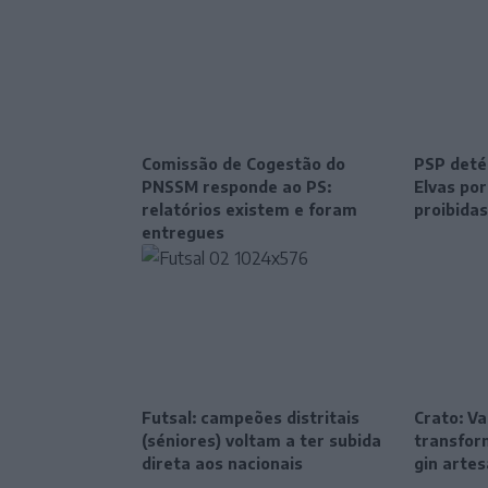
Comissão de Cogestão do
PSP deté
PNSSM responde ao PS:
Elvas po
relatórios existem e foram
proibidas
entregues
Futsal: campeões distritais
Crato: Va
(séniores) voltam a ter subida
transfor
direta aos nacionais
gin artes