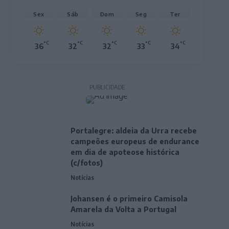
Sex
Sáb
Dom
Seg
Ter
°C
°C
°C
°C
°C
36
32
32
33
34
PUBLICIDADE
Portalegre: aldeia da Urra recebe
campeões europeus de endurance
em dia de apoteose histórica
(c/fotos)
Notícias
Johansen é o primeiro Camisola
Amarela da Volta a Portugal
Notícias