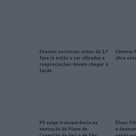
Exames nacionais: notas da 2.ª
Cinema: F
fase já estão a ser afixadas e
abre esta
reapreciações devem chegar à
tarde
PS exige transparência na
Elvas: P
execução do Plano de
e desman
Cogestão da Serra de São
venda on