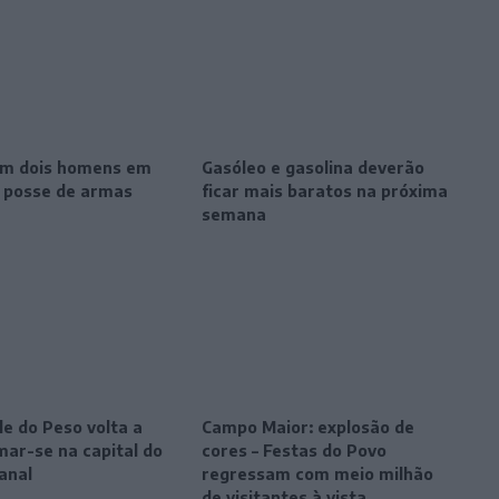
m dois homens em
Gasóleo e gasolina deverão
r posse de armas
ficar mais baratos na próxima
semana
le do Peso volta a
Campo Maior: explosão de
mar-se na capital do
cores – Festas do Povo
anal
regressam com meio milhão
de visitantes à vista