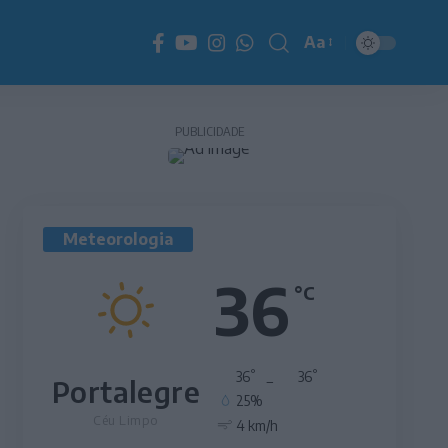
Aa
Redimensionador
de
fonte
PUBLICIDADE
Meteorologia
36
°C
°
°
36
_
36
Portalegre
25%
Céu Limpo
4 km/h