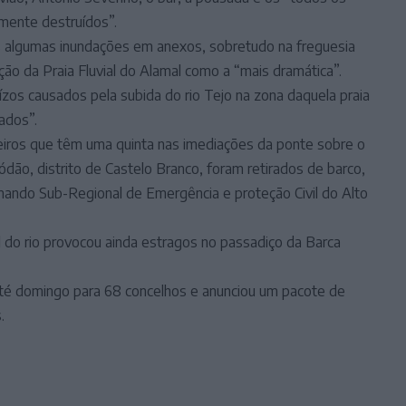
lmente destruídos”.
s algumas inundações em anexos, sobretudo na freguesia
ão da Praia Fluvial do Alamal como a “mais dramática”.
zos causados pela subida do rio Tejo na zona daquela praia
tados”.
geiros que têm uma quinta nas imediações da ponte sobre o
Ródão, distrito de Castelo Branco, foram retirados de barco,
ndo Sub-Regional de Emergência e proteção Civil do Alto
 do rio provocou ainda estragos no passadiço da Barca
té domingo para 68 concelhos e anunciou um pacote de
.