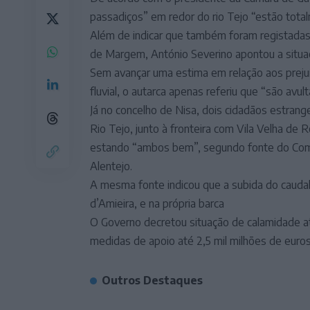
passadiços” em redor do rio Tejo “estão tota
Além de indicar que também foram registada
de Margem, António Severino apontou a situaç
Sem avançar uma estima em relação aos prejuí
fluvial, o autarca apenas referiu que “são avul
Já no concelho de Nisa, dois cidadãos estran
Rio Tejo, junto à fronteira com Vila Velha de 
estando “ambos bem”, segundo fonte do Coma
Alentejo.
A mesma fonte indicou que a subida do caudal
d’Amieira, e na própria barca
O Governo decretou situação de calamidade a
medidas de apoio até 2,5 mil milhões de euros
Outros Destaques