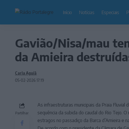
Início
Notícias
Especiais
P
Gavião/Nisa/mau tem
da Amieira destruída
Carla Aguiã
05-02-2026 17:19
As infraestruturas municipais da Praia Fluvial
sequência da subida do caudal do Rio Tejo. 
Partilhar
estragos no passadiço da Barca d’Amieira e na
De acordo com o presidente da Câmara de Gavi