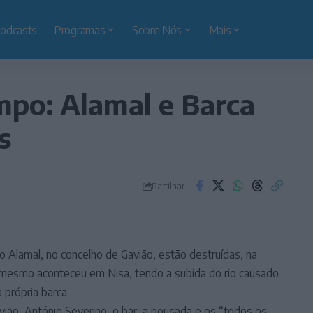
odcasts
Programas
Sobre Nós
Mais
po: Alamal e Barca
s
Partilhar
 do Alamal, no concelho de Gavião, estão destruídas, na
O mesmo aconteceu em Nisa, tendo a subida do rio causado
 própria barca.
ão, António Severino, o bar, a pousada e os “todos os