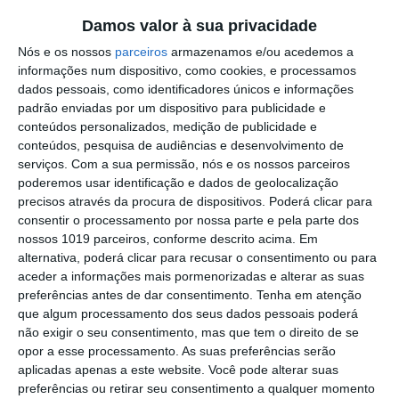
comunicados ao Tribunal de Elvas.
Damos valor à sua privacidade
Nós e os nossos
parceiros
armazenamos e/ou acedemos a
Outros Destaques
informações num dispositivo, como cookies, e processamos
dados pessoais, como identificadores únicos e informações
PS exige transparência na execução do
padrão enviadas por um dispositivo para publicidade e
Plano de Cogestão da Serra de São
conteúdos personalizados, medição de publicidade e
Mamede
conteúdos, pesquisa de audiências e desenvolvimento de
Elvas: PSP apreende 91 armas e
serviços.
Com a sua permissão, nós e os nossos parceiros
desmantela esquema de venda online
poderemos usar identificação e dados de geolocalização
Gavião: Governo formaliza apoio à
precisos através da procura de dispositivos. Poderá clicar para
recuperação do Alamal
consentir o processamento por nossa parte e pela parte dos
nossos 1019 parceiros, conforme descrito acima. Em
Portalegre: aldeia da Urra recebe
alternativa, poderá clicar para recusar o consentimento ou para
campeões europeus de endurance em
aceder a informações mais pormenorizadas e alterar as suas
dia de apoteose histórica (c/fotos)
preferências antes de dar consentimento.
Tenha em atenção
Johansen é o primeiro Camisola
que algum processamento dos seus dados pessoais poderá
Amarela da Volta a Portugal
não exigir o seu consentimento, mas que tem o direito de se
opor a esse processamento. As suas preferências serão
Montargil: PJ investiga alegado
aplicadas apenas a este website. Você pode alterar suas
desaparecimento de dinheiro após
preferências ou retirar seu consentimento a qualquer momento