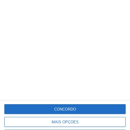
Meteorologia
18
°C
°
°
18
_
18
Portalegre
59%
Céu Limpo
1 km/h
Sáb
Dom
Seg
Ter
Qua
°C
°C
°C
°C
°C
32
29
33
34
33
CONCORDO
MAIS OPÇÕES
PUBLICIDADE