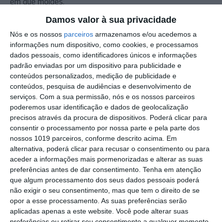
em que moldes.
Damos valor à sua privacidade
Outros Destaques
Nós e os nossos
parceiros
armazenamos e/ou acedemos a
informações num dispositivo, como cookies, e processamos
Comissão de Cogestão do PNSSM
dados pessoais, como identificadores únicos e informações
responde ao PS: relatórios existem e
padrão enviadas por um dispositivo para publicidade e
foram entregues
conteúdos personalizados, medição de publicidade e
PSP detém dois homens em Elvas por
conteúdos, pesquisa de audiências e desenvolvimento de
posse de armas proibidas
serviços.
Com a sua permissão, nós e os nossos parceiros
poderemos usar identificação e dados de geolocalização
Gasóleo e gasolina deverão ficar mais
precisos através da procura de dispositivos. Poderá clicar para
baratos na próxima semana
consentir o processamento por nossa parte e pela parte dos
nossos 1019 parceiros, conforme descrito acima. Em
Futsal: campeões distritais (séniores)
alternativa, poderá clicar para recusar o consentimento ou para
voltam a ter subida direta aos
aceder a informações mais pormenorizadas e alterar as suas
nacionais
preferências antes de dar consentimento.
Tenha em atenção
Crato: Vale do Peso volta a
que algum processamento dos seus dados pessoais poderá
transformar-se na capital do gin
não exigir o seu consentimento, mas que tem o direito de se
artesanal
opor a esse processamento. As suas preferências serão
Campo Maior: explosão de cores –
aplicadas apenas a este website. Você pode alterar suas
Festas do Povo regressam com meio
preferências ou retirar seu consentimento a qualquer momento