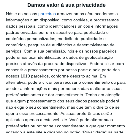
Damos valor à sua privacidade
Campo Maior/Festas do Povo: vídeo
reportagem da noite da enramação
Nós e os nossos
parceiros
armazenamos e/ou acedemos a
informações num dispositivo, como cookies, e processamos
Eclipse transforma o dia em noite: DGS
dados pessoais, como identificadores únicos e informações
alerta para riscos na visão
padrão enviadas por um dispositivo para publicidade e
conteúdos personalizados, medição de publicidade e
Presidente da República diz que
conteúdos, pesquisa de audiências e desenvolvimento de
Portugal precisa do exemplo de união
serviços.
Com a sua permissão, nós e os nossos parceiros
dado pelo povo de Campo Maior
poderemos usar identificação e dados de geolocalização
Festas do Povo/a noite que não dorme:
precisos através da procura de dispositivos. Poderá clicar para
enramação junta residentes e
consentir o processamento por nossa parte e pela parte dos
visitantes em Campo Maior (c/foto
nossos 1019 parceiros, conforme descrito acima. Em
reportagem)
alternativa, poderá clicar para recusar o consentimento ou para
Volta a Portugal em Bicicleta: Rui
aceder a informações mais pormenorizadas e alterar as suas
Oliveira defende Amarela na ligação
preferências antes de dar consentimento.
Tenha em atenção
Beja-Elvas
que algum processamento dos seus dados pessoais poderá
Comissão de Cogestão do PNSSM
não exigir o seu consentimento, mas que tem o direito de se
responde ao PS: relatórios existem e
opor a esse processamento. As suas preferências serão
foram entregues
aplicadas apenas a este website. Você pode alterar suas
PSP detém dois homens em Elvas por
preferências ou retirar seu consentimento a qualquer momento
posse de armas proibidas
voltando a este site e clicando no botão "Privacidade" na parte