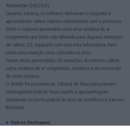
Ambientais (NICCOA).
Durante a busca, os militares detiveram o suspeito e
apreenderam vários objetos relacionados com o processo.
Entre o material apreendido está uma carabina de ar
comprimido que tinha sido alterada para disparar munições
de calibre .22, equipada com uma mira telescópica, bem
como uma munição vazia colocado na arma.
Foram ainda apreendidas 40 munições do mesmo calibre,
outra carabina de ar comprimido, chumbos e um monóculo
de visão noturna.
O detido foi presente ao Tribunal de Nisa para primeiro
interrogatório judicial. Ficou sujeito a apresentações
quinzenais no posto policial da área de residência e saiu em
liberdade.
Outros Destaques