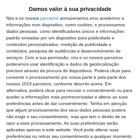
elevada procura em Belver e na zona da Barragem.
Damos valor à sua privacidade
Nós e os nossos
parceiros
armazenamos e/ou acedemos a
Outros Destaques
informações num dispositivo, como cookies, e processamos
dados pessoais, como identificadores únicos e informações
PS exige transparência na execução do
padrão enviadas por um dispositivo para publicidade e
Plano de Cogestão da Serra de São
conteúdos personalizados, medição de publicidade e
Mamede
conteúdos, pesquisa de audiências e desenvolvimento de
Elvas: PSP apreende 91 armas e
serviços.
Com a sua permissão, nós e os nossos parceiros
desmantela esquema de venda online
poderemos usar identificação e dados de geolocalização
Gavião: Governo formaliza apoio à
precisos através da procura de dispositivos. Poderá clicar para
recuperação do Alamal
consentir o processamento por nossa parte e pela parte dos
nossos 1019 parceiros, conforme descrito acima. Em
Portalegre: aldeia da Urra recebe
alternativa, poderá clicar para recusar o consentimento ou para
campeões europeus de endurance em
aceder a informações mais pormenorizadas e alterar as suas
dia de apoteose histórica (c/fotos)
preferências antes de dar consentimento.
Tenha em atenção
Johansen é o primeiro Camisola
que algum processamento dos seus dados pessoais poderá
Amarela da Volta a Portugal
não exigir o seu consentimento, mas que tem o direito de se
opor a esse processamento. As suas preferências serão
Montargil: PJ investiga alegado
aplicadas apenas a este website. Você pode alterar suas
desaparecimento de dinheiro após
preferências ou retirar seu consentimento a qualquer momento