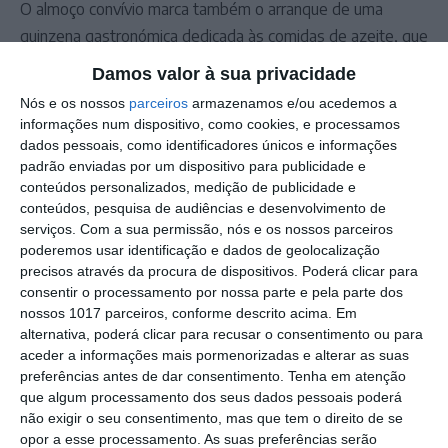
O almoço convívio marca também o arranque de uma
quinzena gastronómica dedicada às comidas de azeite, que
decorre até 22 de fevereiro, e que habitualmente conta
Damos valor à sua privacidade
com a participação de mais de uma dezena de
Nós e os nossos
parceiros
armazenamos e/ou acedemos a
restaurantes do concelho de Marvão.
informações num dispositivo, como cookies, e processamos
dados pessoais, como identificadores únicos e informações
padrão enviadas por um dispositivo para publicidade e
Outros Destaques
conteúdos personalizados, medição de publicidade e
conteúdos, pesquisa de audiências e desenvolvimento de
Portalegre: aldeia da Urra recebe
serviços.
Com a sua permissão, nós e os nossos parceiros
campeões europeus de endurance em
poderemos usar identificação e dados de geolocalização
dia de apoteose histórica (c/fotos)
precisos através da procura de dispositivos. Poderá clicar para
Johansen é o primeiro Camisola
consentir o processamento por nossa parte e pela parte dos
Amarela da Volta a Portugal
nossos 1017 parceiros, conforme descrito acima. Em
alternativa, poderá clicar para recusar o consentimento ou para
Montargil: PJ investiga alegado
aceder a informações mais pormenorizadas e alterar as suas
desaparecimento de dinheiro após
preferências antes de dar consentimento.
Tenha em atenção
incêndio em habitação
que algum processamento dos seus dados pessoais poderá
Portalegre: Escola de Hotelaria e
não exigir o seu consentimento, mas que tem o direito de se
Turismo leva novo curso de Gestão
opor a esse processamento. As suas preferências serão
Hoteleira de Alojamento a Alvito