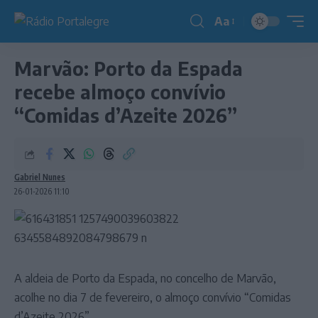
Aa
Redimensionador
de
Marvão: Porto da Espada
fonte
recebe almoço convívio
“Comidas d’Azeite 2026”
Gabriel Nunes
26-01-2026 11:10
A aldeia de Porto da Espada, no concelho de Marvão,
acolhe no dia 7 de fevereiro, o almoço convívio “Comidas
d’Azeite 2026”.