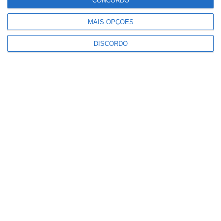
CONCORDO
°C
°C
°C
°C
°C
31
31
35
32
30
MAIS OPÇÕES
DISCORDO
PUBLICIDADE
Marvão: Festival da Juventude
regressa à Portagem com Blaya e
DJ Overule no cartaz
Notícias
Alto Alentejo com 921 mil euros
para projetos de recuperação
patrimonial
Notícias
Festas do Povo: ULS ativa
“escudo” de saúde com posto
médico avançado e comando