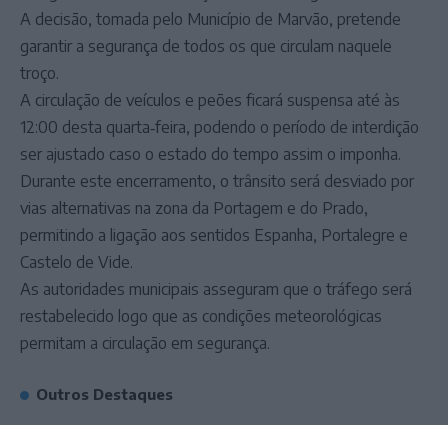
A decisão, tomada pelo Município de Marvão, pretende
garantir a segurança de todos os que circulam naquele
troço.
A circulação de veículos e peões ficará suspensa até às
12:00 desta quarta‑feira, podendo o período de interdição
ser ajustado caso o estado do tempo assim o imponha.
Durante este encerramento, o trânsito será desviado por
vias alternativas na zona da Portagem e do Prado,
permitindo a ligação aos sentidos Espanha, Portalegre e
Castelo de Vide.
As autoridades municipais asseguram que o tráfego será
restabelecido logo que as condições meteorológicas
permitam a circulação em segurança.
Outros Destaques
Campo Maior/Festas do Povo: vídeo