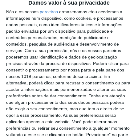
Damos valor à sua privacidade
reportagem da noite da enramação
Nós e os nossos
parceiros
armazenamos e/ou acedemos a
Eclipse transforma o dia em noite: DGS
informações num dispositivo, como cookies, e processamos
alerta para riscos na visão
dados pessoais, como identificadores únicos e informações
padrão enviadas por um dispositivo para publicidade e
Presidente da República diz que
conteúdos personalizados, medição de publicidade e
Portugal precisa do exemplo de união
conteúdos, pesquisa de audiências e desenvolvimento de
dado pelo povo de Campo Maior
serviços.
Com a sua permissão, nós e os nossos parceiros
Festas do Povo/a noite que não dorme:
poderemos usar identificação e dados de geolocalização
enramação junta residentes e
precisos através da procura de dispositivos. Poderá clicar para
visitantes em Campo Maior (c/foto
consentir o processamento por nossa parte e pela parte dos
reportagem)
nossos 1019 parceiros, conforme descrito acima. Em
Volta a Portugal em Bicicleta: Rui
alternativa, poderá clicar para recusar o consentimento ou para
Oliveira defende Amarela na ligação
aceder a informações mais pormenorizadas e alterar as suas
Beja-Elvas
preferências antes de dar consentimento.
Tenha em atenção
Comissão de Cogestão do PNSSM
que algum processamento dos seus dados pessoais poderá
responde ao PS: relatórios existem e
não exigir o seu consentimento, mas que tem o direito de se
foram entregues
opor a esse processamento. As suas preferências serão
PSP detém dois homens em Elvas por
aplicadas apenas a este website. Você pode alterar suas
posse de armas proibidas
preferências ou retirar seu consentimento a qualquer momento
voltando a este site e clicando no botão "Privacidade" na parte
Gasóleo e gasolina deverão ficar mais