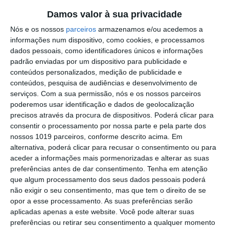
Outros Destaques
Damos valor à sua privacidade
Comissão de Cogestão do PNSSM
Nós e os nossos
parceiros
armazenamos e/ou acedemos a
responde ao PS: relatórios existem e
informações num dispositivo, como cookies, e processamos
foram entregues
dados pessoais, como identificadores únicos e informações
PSP detém dois homens em Elvas por
padrão enviadas por um dispositivo para publicidade e
posse de armas proibidas
conteúdos personalizados, medição de publicidade e
conteúdos, pesquisa de audiências e desenvolvimento de
Gasóleo e gasolina deverão ficar mais
serviços.
Com a sua permissão, nós e os nossos parceiros
baratos na próxima semana
poderemos usar identificação e dados de geolocalização
precisos através da procura de dispositivos. Poderá clicar para
Futsal: campeões distritais (séniores)
consentir o processamento por nossa parte e pela parte dos
voltam a ter subida direta aos
nossos 1019 parceiros, conforme descrito acima. Em
nacionais
alternativa, poderá clicar para recusar o consentimento ou para
Crato: Vale do Peso volta a
aceder a informações mais pormenorizadas e alterar as suas
transformar-se na capital do gin
preferências antes de dar consentimento.
Tenha em atenção
artesanal
que algum processamento dos seus dados pessoais poderá
Campo Maior: explosão de cores –
não exigir o seu consentimento, mas que tem o direito de se
Festas do Povo regressam com meio
opor a esse processamento. As suas preferências serão
milhão de visitantes à vista
aplicadas apenas a este website. Você pode alterar suas
Exames nacionais: notas da 2.ª fase já
preferências ou retirar seu consentimento a qualquer momento