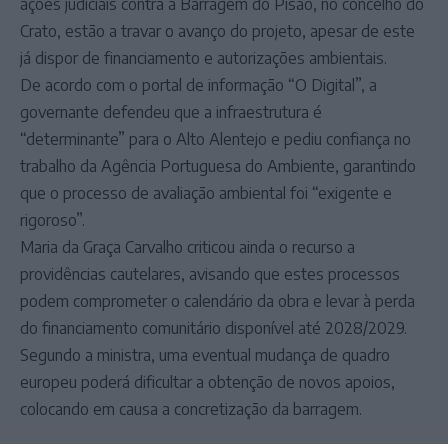
ações judiciais contra a Barragem do Pisão, no concelho do
Crato, estão a travar o avanço do projeto, apesar de este
já dispor de financiamento e autorizações ambientais.
De acordo com o portal de informação “O Digital”, a
governante defendeu que a infraestrutura é
“determinante” para o Alto Alentejo e pediu confiança no
trabalho da Agência Portuguesa do Ambiente, garantindo
que o processo de avaliação ambiental foi “exigente e
rigoroso”.
Maria da Graça Carvalho criticou ainda o recurso a
providências cautelares, avisando que estes processos
podem comprometer o calendário da obra e levar à perda
do financiamento comunitário disponível até 2028/2029.
Segundo a ministra, uma eventual mudança de quadro
europeu poderá dificultar a obtenção de novos apoios,
colocando em causa a concretização da barragem.