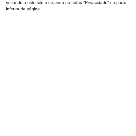
estão a ser afixadas e reapreciações
voltando a este site e clicando no botão "Privacidade" na parte
devem chegar à tarde
inferior da página.
Cinema: Festival Periferias abre esta
sexta feira
Volta a Portugal em Bicicleta: Francisco
Campos vence primeira etapa – Rui
Oliveira é o novo Camisola Amarela
PS exige transparência na execução do
Plano de Cogestão da Serra de São
Mamede
Elvas: PSP apreende 91 armas e
desmantela esquema de venda online
Gavião: Governo formaliza apoio à
recuperação do Alamal
PUBLICIDADE