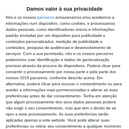
é caso de Monforte.
Damos valor à sua privacidade
Nós e os nossos
parceiros
armazenamos e/ou acedemos a
Outros Destaques
informações num dispositivo, como cookies, e processamos
dados pessoais, como identificadores únicos e informações
PS exige transparência na execução do
padrão enviadas por um dispositivo para publicidade e
Plano de Cogestão da Serra de São
conteúdos personalizados, medição de publicidade e
Mamede
conteúdos, pesquisa de audiências e desenvolvimento de
Elvas: PSP apreende 91 armas e
serviços.
Com a sua permissão, nós e os nossos parceiros
desmantela esquema de venda online
poderemos usar identificação e dados de geolocalização
precisos através da procura de dispositivos. Poderá clicar para
Gavião: Governo formaliza apoio à
consentir o processamento por nossa parte e pela parte dos
recuperação do Alamal
nossos 1019 parceiros, conforme descrito acima. Em
alternativa, poderá clicar para recusar o consentimento ou para
Portalegre: aldeia da Urra recebe
aceder a informações mais pormenorizadas e alterar as suas
campeões europeus de endurance em
preferências antes de dar consentimento.
Tenha em atenção
dia de apoteose histórica (c/fotos)
que algum processamento dos seus dados pessoais poderá
Johansen é o primeiro Camisola
não exigir o seu consentimento, mas que tem o direito de se
Amarela da Volta a Portugal
opor a esse processamento. As suas preferências serão
Montargil: PJ investiga alegado
aplicadas apenas a este website. Você pode alterar suas
desaparecimento de dinheiro após
preferências ou retirar seu consentimento a qualquer momento