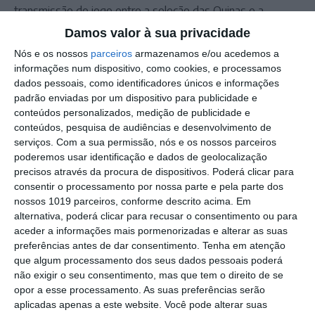
transmissão do jogo entre a seleção das Quinas e a
Colômbia.
Damos valor à sua privacidade
A fechar, um after hours com o dj Pekedy.
Nós e os nossos
parceiros
armazenamos e/ou acedemos a
informações num dispositivo, como cookies, e processamos
dados pessoais, como identificadores únicos e informações
Outros Destaques
padrão enviadas por um dispositivo para publicidade e
conteúdos personalizados, medição de publicidade e
PS exige transparência na execução do
conteúdos, pesquisa de audiências e desenvolvimento de
Plano de Cogestão da Serra de São
serviços.
Com a sua permissão, nós e os nossos parceiros
Mamede
poderemos usar identificação e dados de geolocalização
Elvas: PSP apreende 91 armas e
precisos através da procura de dispositivos. Poderá clicar para
desmantela esquema de venda online
consentir o processamento por nossa parte e pela parte dos
Gavião: Governo formaliza apoio à
nossos 1019 parceiros, conforme descrito acima. Em
recuperação do Alamal
alternativa, poderá clicar para recusar o consentimento ou para
aceder a informações mais pormenorizadas e alterar as suas
Portalegre: aldeia da Urra recebe
preferências antes de dar consentimento.
Tenha em atenção
campeões europeus de endurance em
que algum processamento dos seus dados pessoais poderá
dia de apoteose histórica (c/fotos)
não exigir o seu consentimento, mas que tem o direito de se
Johansen é o primeiro Camisola
opor a esse processamento. As suas preferências serão
Amarela da Volta a Portugal
aplicadas apenas a este website. Você pode alterar suas