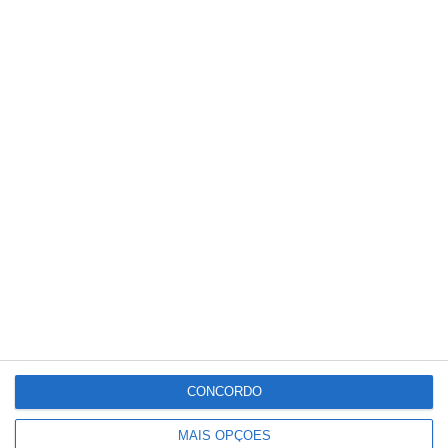
PUBLICIDADE
Meteorologia
20
°C
°
°
20
_
20
Portalegre
66%
Céu Limpo
1 km/h
Sex
Sáb
Dom
Seg
Ter
CONCORDO
°C
°C
°C
°C
°C
34
32
32
33
30
MAIS OPÇÕES