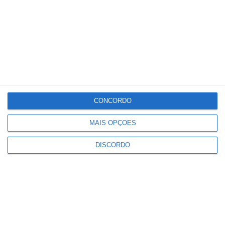
3 km/h
Dom
Seg
Ter
Qua
Qui
°C
°C
°C
°C
°C
30
29
34
36
37
PUBLICIDADE
CONCORDO
MAIS OPÇÕES
Crato: Vale do Peso volta a
transformar-se na capital do gin
DISCORDO
artesanal
Notícias
Campo Maior: explosão de cores –
Festas do Povo regressam com
meio milhão de visitantes à vista
Notícias