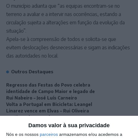
O município adianta que “as equipas encontram-se no
terreno a avaliar e a intervir nas ocorrências, estando a
circulação sujeita a alterações em função da evolução da
situação”.
Apela-se à compreensão de todos e solicita-se que
evitem deslocações desnecessárias e sigam as indicações
das autoridades no local.
Outros Destaques
Regresso das Festas do Povo celebra
identidade de Campo Maior e legado de
Rui Nabeiro – José Luís Carneiro
Volta a Portugal em Bicicleta: Leangel
Linarez vence em Elvas – Rui Oliveira
continua de amarelo
Cinema: Periferias cumpre terceiro dia
Damos valor à sua privacidade
entre Marvão e Valência de Alcántara
Nós e os nossos
parceiros
armazenamos e/ou acedemos a