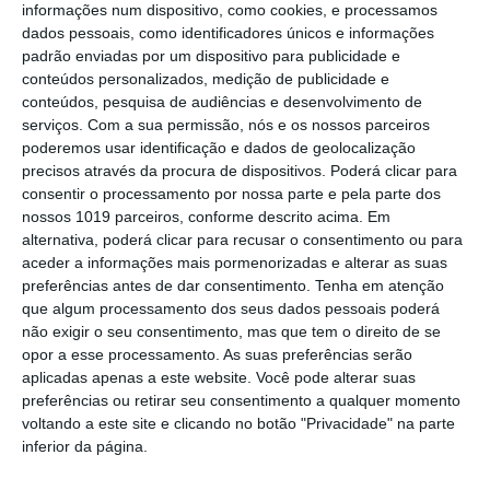
informações num dispositivo, como cookies, e processamos
Campo Maior/Festas do Povo: vídeo
dados pessoais, como identificadores únicos e informações
reportagem da noite da enramação
padrão enviadas por um dispositivo para publicidade e
conteúdos personalizados, medição de publicidade e
Eclipse transforma o dia em noite: DGS
conteúdos, pesquisa de audiências e desenvolvimento de
alerta para riscos na visão
serviços.
Com a sua permissão, nós e os nossos parceiros
Presidente da República diz que
poderemos usar identificação e dados de geolocalização
Portugal precisa do exemplo de união
precisos através da procura de dispositivos. Poderá clicar para
dado pelo povo de Campo Maior
consentir o processamento por nossa parte e pela parte dos
Festas do Povo/a noite que não dorme:
nossos 1019 parceiros, conforme descrito acima. Em
enramação junta residentes e
alternativa, poderá clicar para recusar o consentimento ou para
visitantes em Campo Maior (c/foto
aceder a informações mais pormenorizadas e alterar as suas
reportagem)
preferências antes de dar consentimento.
Tenha em atenção
Volta a Portugal em Bicicleta: Rui
que algum processamento dos seus dados pessoais poderá
Oliveira defende Amarela na ligação
não exigir o seu consentimento, mas que tem o direito de se
Beja-Elvas
opor a esse processamento. As suas preferências serão
Comissão de Cogestão do PNSSM
aplicadas apenas a este website. Você pode alterar suas
responde ao PS: relatórios existem e
preferências ou retirar seu consentimento a qualquer momento
foram entregues
voltando a este site e clicando no botão "Privacidade" na parte
PSP detém dois homens em Elvas por
inferior da página.
posse de armas proibidas