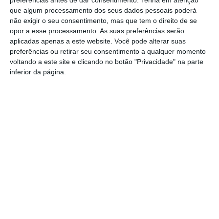
inovação e sustentabilidade no setor do
que algum processamento dos seus dados pessoais poderá
cânhamo industrial
não exigir o seu consentimento, mas que tem o direito de se
Reportagem: Banda Euterpe abre as
opor a esse processamento. As suas preferências serão
portas da sala de ensaio para o grande
aplicadas apenas a este website. Você pode alterar suas
concerto de Tributo aos Beatles
preferências ou retirar seu consentimento a qualquer momento
Portalegre: NAVVD sinalizou 35 vítimas
voltando a este site e clicando no botão "Privacidade" na parte
nos primeiros quatro meses de 2026
inferior da página.
Portalegre: Semana Académica começa
esta terça feira (C/ÁUDIO)
Dia Mundial da Atividade Física: Pedro
Candeias alerta para os perigos do
sedentarismo (C/ÁUDIO)
A paixão pela rádio, tal como João
Porto, tem raízes no Pé da Serra,
concelho de Nisa (C/ÁUDIO)
Grande Entrevista: a poucos dias de
regressar à Arábia Saudita João Luís
Burrica conta o que mudou desde o
início da guerra