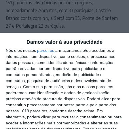
161 paróquias, distribuídas por cinco regiões,
nomeadamente Abrantes, com 33 paróquias, Castelo
Branco conta com 44, a Sertã com 35, Ponte de Sor tem
27 e Portalegre 22 paróquias.
Damos valor à sua privacidade
Nós e os nossos
parceiros
armazenamos e/ou acedemos a
informações num dispositivo, como cookies, e processamos
dados pessoais, como identificadores únicos e informações
padrão enviadas por um dispositivo para publicidade e
conteúdos personalizados, medição de publicidade e
conteúdos, pesquisa de audiências e desenvolvimento de
serviços.
Com a sua permissão, nós e os nossos parceiros
Outros Destaques
poderemos usar identificação e dados de geolocalização
precisos através da procura de dispositivos. Poderá clicar para
Entre o silêncio e a arte: Marvão recebe
consentir o processamento por nossa parte e pela parte dos
o festival que transforma a paisagem
nossos 1019 parceiros, conforme descrito acima. Em
em música (C/ÁUDIO)
alternativa, poderá clicar para recusar o consentimento ou para
Portalegre: investigadora do
aceder a informações mais pormenorizadas e alterar as suas
Politécnico apresenta o novo projeto de
preferências antes de dar consentimento.
Tenha em atenção