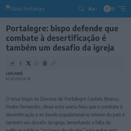
Aa
Redimensionador
de
Portalegre: bispo defende que
fonte
combate à desertificação é
também um desafio da igreja
Carla Aguiã
02-02-2026 02:39
O novo bispo da Diocese de Portalegre-Castelo Branco,
Pedro Fernandes, disse esta sexta-feira que o combate à
desertificação e ao êxodo populacional no interior do país é
também um desafio da igreja, lamentando a falta de
políticas públicas “ao longo de séculos” para evitar esta