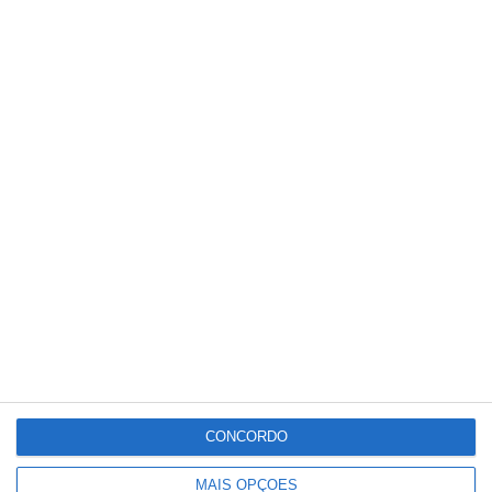
PUBLICIDADE
Meteorologia
31
°C
°
°
31
_
31
Portalegre
28%
Céu Limpo
4 km/h
Dom
Seg
Ter
Qua
Qui
CONCORDO
°C
°C
°C
°C
°C
31
29
34
36
37
MAIS OPÇÕES