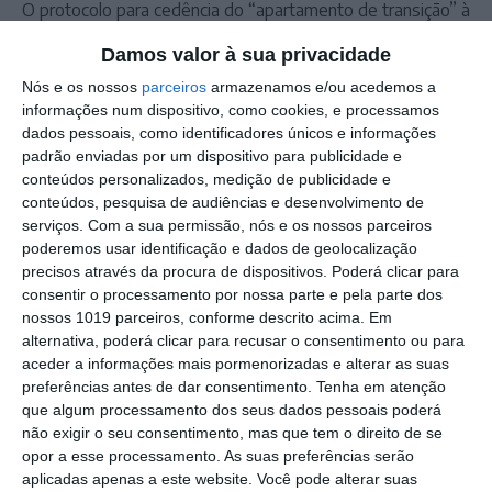
O protocolo para cedência do “apartamento de transição” à
Tégua foi celebrado no dia 13 de março.
Damos valor à sua privacidade
Nós e os nossos
parceiros
armazenamos e/ou acedemos a
Outros Destaques
informações num dispositivo, como cookies, e processamos
dados pessoais, como identificadores únicos e informações
Regresso das Festas do Povo celebra
padrão enviadas por um dispositivo para publicidade e
identidade de Campo Maior e legado de
conteúdos personalizados, medição de publicidade e
Rui Nabeiro – José Luís Carneiro
conteúdos, pesquisa de audiências e desenvolvimento de
Volta a Portugal em Bicicleta: Leangel
serviços.
Com a sua permissão, nós e os nossos parceiros
Linarez vence em Elvas – Rui Oliveira
poderemos usar identificação e dados de geolocalização
continua de amarelo
precisos através da procura de dispositivos. Poderá clicar para
Cinema: Periferias cumpre terceiro dia
consentir o processamento por nossa parte e pela parte dos
entre Marvão e Valência de Alcántara
nossos 1019 parceiros, conforme descrito acima. Em
alternativa, poderá clicar para recusar o consentimento ou para
Campo Maior/Festas do Povo: vídeo
aceder a informações mais pormenorizadas e alterar as suas
reportagem da noite da enramação
preferências antes de dar consentimento.
Tenha em atenção
que algum processamento dos seus dados pessoais poderá
Eclipse transforma o dia em noite: DGS
não exigir o seu consentimento, mas que tem o direito de se
alerta para riscos na visão
opor a esse processamento. As suas preferências serão
Presidente da República diz que
aplicadas apenas a este website. Você pode alterar suas