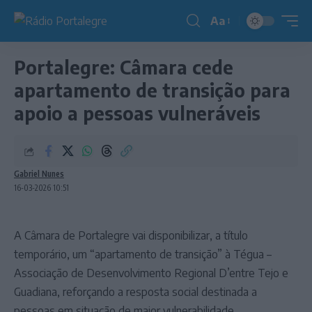
Aa
Redimensionador
de
Portalegre: Câmara cede
fonte
apartamento de transição para
apoio a pessoas vulneráveis
Gabriel Nunes
16-03-2026 10:51
A Câmara de Portalegre vai disponibilizar, a título
temporário, um “apartamento de transição” à Tégua –
Associação de Desenvolvimento Regional D’entre Tejo e
Guadiana, reforçando a resposta social destinada a
pessoas em situação de maior vulnerabilidade.