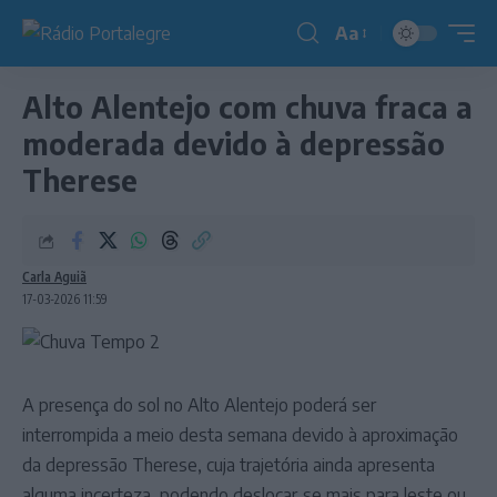
Aa
Redimensionador
de
Alto Alentejo com chuva fraca a
fonte
moderada devido à depressão
Therese
Carla Aguiã
17-03-2026 11:59
A presença do sol no Alto Alentejo poderá ser
interrompida a meio desta semana devido à aproximação
da depressão Therese, cuja trajetória ainda apresenta
alguma incerteza, podendo deslocar‑se mais para leste ou