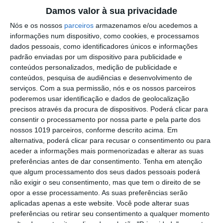
Damos valor à sua privacidade
Outros Destaques
Nós e os nossos
parceiros
armazenamos e/ou acedemos a
informações num dispositivo, como cookies, e processamos
Cinco concelhos de Portalegre em risco
dados pessoais, como identificadores únicos e informações
máximo de incêndio
padrão enviadas por um dispositivo para publicidade e
conteúdos personalizados, medição de publicidade e
GNR: 58º Curso de Formação de
conteúdos, pesquisa de audiências e desenvolvimento de
Guardas arranca esta segunda feira
serviços.
Com a sua permissão, nós e os nossos parceiros
Volta Portugal Bicicleta: Alexis Guérin é
poderemos usar identificação e dados de geolocalização
o novo Camisola Amarela
precisos através da procura de dispositivos. Poderá clicar para
consentir o processamento por nossa parte e pela parte dos
Regresso das Festas do Povo celebra
nossos 1019 parceiros, conforme descrito acima. Em
identidade de Campo Maior e legado de
alternativa, poderá clicar para recusar o consentimento ou para
Rui Nabeiro – José Luís Carneiro
aceder a informações mais pormenorizadas e alterar as suas
Volta a Portugal em Bicicleta: Leangel
preferências antes de dar consentimento.
Tenha em atenção
Linarez vence em Elvas – Rui Oliveira
que algum processamento dos seus dados pessoais poderá
continua de amarelo
não exigir o seu consentimento, mas que tem o direito de se
Cinema: Periferias cumpre terceiro dia
opor a esse processamento. As suas preferências serão
entre Marvão e Valência de Alcántara
aplicadas apenas a este website. Você pode alterar suas
preferências ou retirar seu consentimento a qualquer momento
Campo Maior/Festas do Povo: vídeo