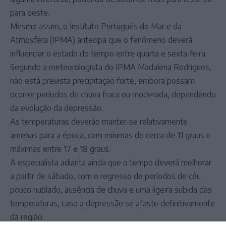
para oeste.
Mesmo assim, o Instituto Português do Mar e da
Atmosfera (IPMA) antecipa que o fenómeno deverá
influenciar o estado do tempo entre quarta e sexta‑feira.
Segundo a meteorologista do IPMA Madalena Rodrigues,
não está prevista precipitação forte, embora possam
ocorrer períodos de chuva fraca ou moderada, dependendo
da evolução da depressão.
As temperaturas deverão manter‑se relativamente
amenas para a época, com mínimas de cerca de 11 graus e
máximas entre 17 e 18 graus.
A especialista adianta ainda que o tempo deverá melhorar
a partir de sábado, com o regresso de períodos de céu
pouco nublado, ausência de chuva e uma ligeira subida das
temperaturas, caso a depressão se afaste definitivamente
da região.