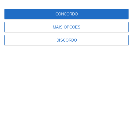
Céu Limpo
2 km/h
CONCORDO
Sex
Sáb
Dom
Seg
Ter
MAIS OPÇÕES
°C
°C
°C
°C
°C
33
31
32
33
33
DISCORDO
PUBLICIDADE
Música, oficinas e literatura
marcam nova edição do Festival
de Arronches
Notícias
Alentejo 2030 abre 4,5 milhões
para regenerar centros urbanos
Notícias