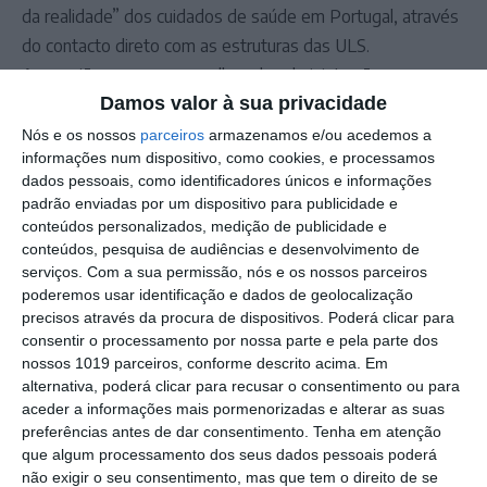
da realidade” dos cuidados de saúde em Portugal, através
do contacto direto com as estruturas das ULS.
As reuniões com os conselhos de administração
Damos valor à sua privacidade
pretendem dar a conhecer a estrutura e funcionamento
destas instituições, os seus serviços, bem como aspetos
Nós e os nossos
parceiros
armazenamos e/ou acedemos a
informações num dispositivo, como cookies, e processamos
relacionados com a gestão, os recursos humanos e os
dados pessoais, como identificadores únicos e informações
desafios que enfrentam nos diferentes contextos
padrão enviadas por um dispositivo para publicidade e
regionais.
conteúdos personalizados, medição de publicidade e
conteúdos, pesquisa de audiências e desenvolvimento de
serviços.
Com a sua permissão, nós e os nossos parceiros
Outros Destaques
poderemos usar identificação e dados de geolocalização
precisos através da procura de dispositivos. Poderá clicar para
Campo Maior: explosão de cores –
consentir o processamento por nossa parte e pela parte dos
Festas do Povo regressam com meio
nossos 1019 parceiros, conforme descrito acima. Em
milhão de visitantes à vista
alternativa, poderá clicar para recusar o consentimento ou para
Exames nacionais: notas da 2.ª fase já
aceder a informações mais pormenorizadas e alterar as suas
estão a ser afixadas e reapreciações
preferências antes de dar consentimento.
Tenha em atenção
devem chegar à tarde
que algum processamento dos seus dados pessoais poderá
Cinema: Festival Periferias abre esta
não exigir o seu consentimento, mas que tem o direito de se
sexta feira