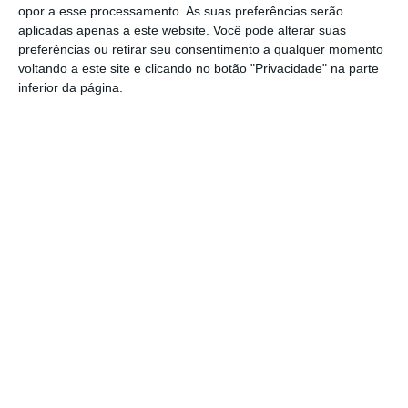
opor a esse processamento. As suas preferências serão
aplicadas apenas a este website. Você pode alterar suas
Volta a Portugal em Bicicleta: Francisco
preferências ou retirar seu consentimento a qualquer momento
Campos vence primeira etapa – Rui
voltando a este site e clicando no botão "Privacidade" na parte
Oliveira é o novo Camisola Amarela
inferior da página.
PS exige transparência na execução do
Plano de Cogestão da Serra de São
Mamede
Elvas: PSP apreende 91 armas e
desmantela esquema de venda online
Gavião: Governo formaliza apoio à
recuperação do Alamal
Portalegre: aldeia da Urra recebe
campeões europeus de endurance em
dia de apoteose histórica (c/fotos)
Johansen é o primeiro Camisola
Amarela da Volta a Portugal
Montargil: PJ investiga alegado
desaparecimento de dinheiro após
incêndio em habitação