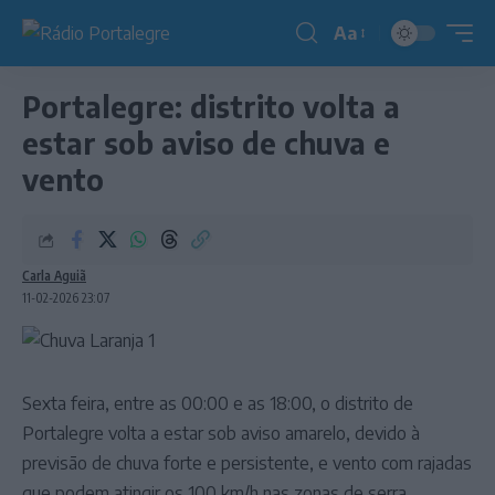
Aa
Redimensionador
de
Portalegre: distrito volta a
fonte
estar sob aviso de chuva e
vento
Carla Aguiã
11-02-2026 23:07
Sexta feira, entre as 00:00 e as 18:00, o distrito de
Portalegre volta a estar sob aviso amarelo, devido à
previsão de chuva forte e persistente, e vento com rajadas
que podem atingir os 100 km/h nas zonas de serra.