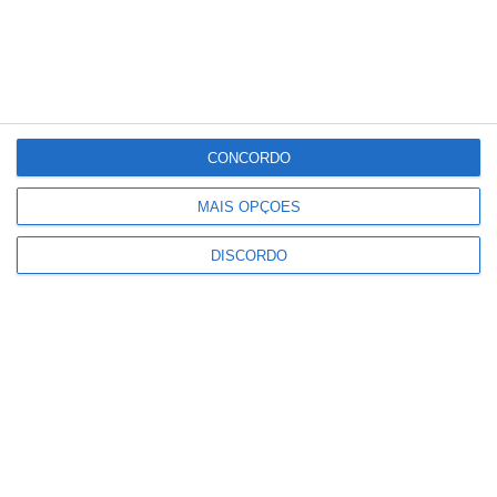
°C
°C
°C
°C
°C
35
31
34
32
33
PUBLICIDADE
CONCORDO
Volta a Portugal em Bicicleta
MAIS OPÇÕES
arranca esta quarta feira
DISCORDO
Notícias
Campo Maior: Grupo Nabeiro lança
homenagem inédita ao fundador
da Delta nas Festas do Povo
Notícias
Marvão: Festival da Juventude
regressa à Portagem com Blaya e
DJ Overule no cartaz