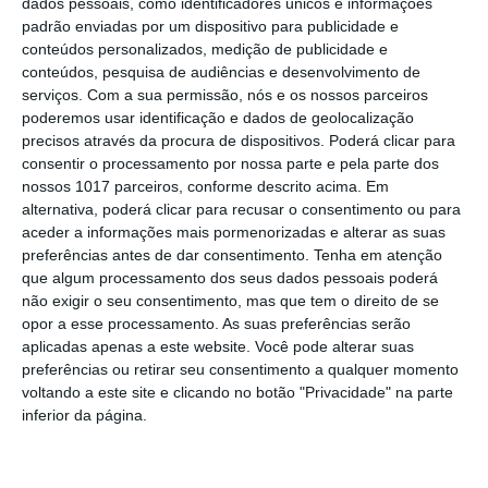
dados pessoais, como identificadores únicos e informações
Montargil: PJ investiga alegado
padrão enviadas por um dispositivo para publicidade e
desaparecimento de dinheiro após
conteúdos personalizados, medição de publicidade e
incêndio em habitação
conteúdos, pesquisa de audiências e desenvolvimento de
Portalegre: Escola de Hotelaria e
serviços.
Com a sua permissão, nós e os nossos parceiros
Turismo leva novo curso de Gestão
poderemos usar identificação e dados de geolocalização
Hoteleira de Alojamento a Alvito
precisos através da procura de dispositivos. Poderá clicar para
Festival da Juventude de Marvão
consentir o processamento por nossa parte e pela parte dos
regressa com edição “XXL” e três dias
nossos 1017 parceiros, conforme descrito acima. Em
de animação
alternativa, poderá clicar para recusar o consentimento ou para
Música, oficinas e literatura marcam
aceder a informações mais pormenorizadas e alterar as suas
nova edição do Festival de Arronches
preferências antes de dar consentimento.
Tenha em atenção
que algum processamento dos seus dados pessoais poderá
Alentejo 2030 abre 4,5 milhões para
não exigir o seu consentimento, mas que tem o direito de se
regenerar centros urbanos
opor a esse processamento. As suas preferências serão
aplicadas apenas a este website. Você pode alterar suas
Castelo de Vide: Beer Garden reúne
preferências ou retirar seu consentimento a qualquer momento
onze cervejeiras e três dias de música
voltando a este site e clicando no botão "Privacidade" na parte
e gastronomia
inferior da página.
Gavião: Ministro Castro Almeida preside
à assinatura de contrato “ALAMAL, A
Pérola do Alto Alentejo”,