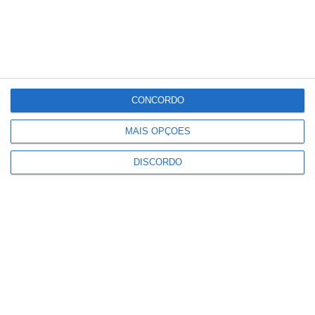
25
°C
°
°
25
_
25
Portalegre
55%
Céu Limpo
1 km/h
CONCORDO
Sáb
Dom
Seg
Ter
Qua
MAIS OPÇÕES
DISCORDO
°C
°C
°C
°C
°C
32
29
33
34
26
PUBLICIDADE
Portalegre: aldeia da Urra recebe
campeões europeus de endurance
em dia de apoteose histórica