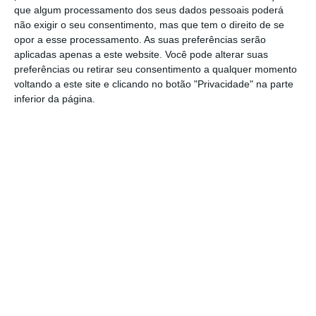
responde ao PS: relatórios existem e
que algum processamento dos seus dados pessoais poderá
foram entregues
não exigir o seu consentimento, mas que tem o direito de se
PSP detém dois homens em Elvas por
opor a esse processamento. As suas preferências serão
posse de armas proibidas
aplicadas apenas a este website. Você pode alterar suas
preferências ou retirar seu consentimento a qualquer momento
Gasóleo e gasolina deverão ficar mais
voltando a este site e clicando no botão "Privacidade" na parte
baratos na próxima semana
inferior da página.
Futsal: campeões distritais (séniores)
voltam a ter subida direta aos
nacionais
Crato: Vale do Peso volta a
transformar-se na capital do gin
artesanal
Campo Maior: explosão de cores –
Festas do Povo regressam com meio
milhão de visitantes à vista
Exames nacionais: notas da 2.ª fase já
estão a ser afixadas e reapreciações
devem chegar à tarde
Cinema: Festival Periferias abre esta
sexta feira