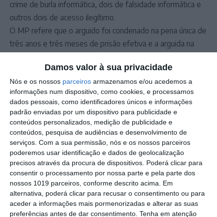
crime de burla informática, dois de falsidade informática e
outros dois de acesso ilegítimo.
O MP refere que o arguido foi condenado na pena única de
três anos e três meses de prisão efetiva e a arguida na
pena de dois anos e nove meses de prisão, suspensa na
Damos valor à sua privacidade
sua execução, por cinco anos, sujeita à condição da arguida
Nós e os nossos
parceiros
armazenamos e/ou acedemos a
proceder, nesse prazo, ao pagamento ao ofendido do
informações num dispositivo, como cookies, e processamos
montante de 800 euros.
dados pessoais, como identificadores únicos e informações
Em relação à pena de prisão efetiva determinada para o
padrão enviadas por um dispositivo para publicidade e
homem o MP explica que se deve ao facto de este ter
conteúdos personalizados, medição de publicidade e
conteúdos, pesquisa de audiências e desenvolvimento de
praticado os crimes, agora dados como provados, no
serviços.
Com a sua permissão, nós e os nossos parceiros
decurso de uma pena suspensa que lhe havia sido imposta
poderemos usar identificação e dados de geolocalização
por factos de idêntica natureza.
precisos através da procura de dispositivos. Poderá clicar para
consentir o processamento por nossa parte e pela parte dos
nossos 1019 parceiros, conforme descrito acima. Em
Outros Destaques
alternativa, poderá clicar para recusar o consentimento ou para
aceder a informações mais pormenorizadas e alterar as suas
Comissão de Cogestão do PNSSM
preferências antes de dar consentimento.
Tenha em atenção