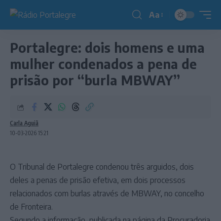
Aa
Redimensionador
de
Portalegre: dois homens e uma
fonte
mulher condenados a pena de
prisão por “burla MBWAY”
Carla Aguiã
10-03-2026 15:21
O Tribunal de Portalegre condenou três arguidos, dois
deles a penas de prisão efetiva, em dois processos
relacionados com burlas através de MBWAY, no concelho
de Fronteira.
Segundo a informação, publicada na página da Procuradoria