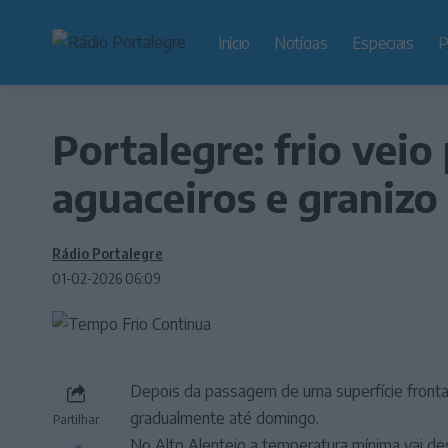
Início
Notícias
Especiais
P
Portalegre: frio veio 
aguaceiros e granizo
Rádio Portalegre
01-02-2026 06:09
Depois da passagem de uma superfície frontal f
gradualmente até domingo.
Partilhar
No Alto Alentejo a temperatura mínima vai d