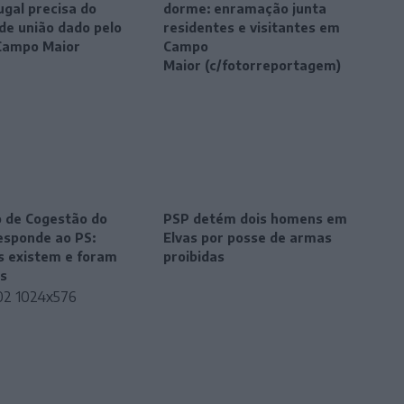
ugal precisa do
dorme: enramação junta
de união dado pelo
residentes e visitantes em
Campo Maior
Campo
Maior (c/fotorreportagem)
 de Cogestão do
PSP detém dois homens em
sponde ao PS:
Elvas por posse de armas
os existem e foram
proibidas
s