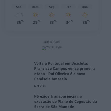
Sáb
Dom
Seg
Ter
Qua
°C
°C
°C
°C
°C
35
29
33
34
36
PUBLICIDADE
Volta a Portugal em Bicicleta:
Francisco Campos vence primeira
etapa – Rui Oliveira é o novo
Camisola Amarela
Notícias
PS exige transparência na
execução do Plano de Cogestão da
Serra de São Mamede