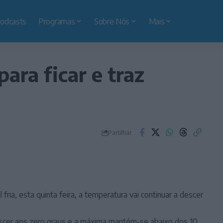
odcasts
Programas
Sobre Nós
Mais
para ficar e traz
Partilhar
ria, esta quinta feira, a temperatura vai continuar a descer
escer aos zero graus e a máxima mantém-se abaixo dos 10