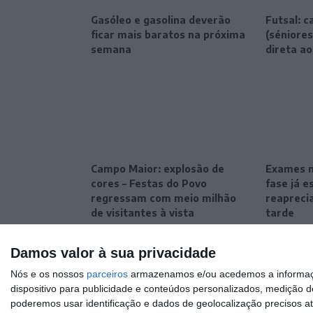
Gasóleo e gasolina deverão
Futsal: c
ficar mais baratos na próxima
(séniores
semana
direta ao
Campo Maior: explosão de
Exames na
cores – Festas do Povo
fase já e
regressam com meio milhão
reapreci
de visitantes à vista
tarde
Damos valor à sua privacidade
Nós e os nossos
parceiros
armazenamos e/ou acedemos a informaçõe
dispositivo para publicidade e conteúdos personalizados, medição d
poderemos usar identificação e dados de geolocalização precisos at