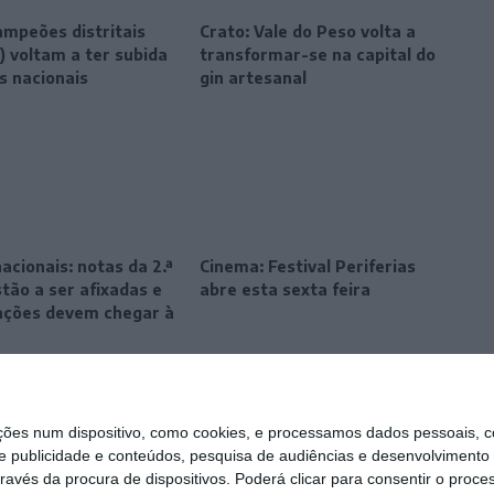
ampeões distritais
Crato: Vale do Peso volta a
) voltam a ter subida
transformar-se na capital do
s nacionais
gin artesanal
cionais: notas da 2.ª
Cinema: Festival Periferias
stão a ser afixadas e
abre esta sexta feira
ações devem chegar à
s num dispositivo, como cookies, e processamos dados pessoais, co
e publicidade e conteúdos, pesquisa de audiências e desenvolvimento 
ravés da procura de dispositivos. Poderá clicar para consentir o proc