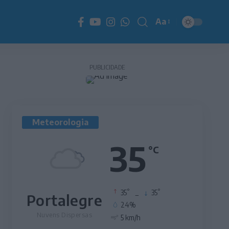
Aa
Redimensionador
de
fonte
PUBLICIDADE
Meteorologia
35
°C
°
°
35
_
35
Portalegre
24%
Nuvens Dispersas
5 km/h