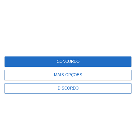
Céu Limpo
2 km/h
Dom
Seg
Ter
Qua
Qui
°C
°C
°C
°C
°C
29
33
34
36
20
PUBLICIDADE
CONCORDO
MAIS OPÇÕES
Cinema: Festival Periferias abre
esta sexta feira
DISCORDO
Notícias
Volta a Portugal em Bicicleta:
Francisco Campos vence primeira
etapa – Rui Oliveira é o novo
Camisola Amarela
Notícias