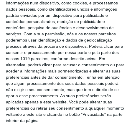
Festas do Povo/a noite que não dorme:
informações num dispositivo, como cookies, e processamos
enramação junta residentes e
dados pessoais, como identificadores únicos e informações
visitantes em Campo Maior (c/foto
padrão enviadas por um dispositivo para publicidade e
reportagem)
conteúdos personalizados, medição de publicidade e
Volta a Portugal em Bicicleta: Rui
conteúdos, pesquisa de audiências e desenvolvimento de
Oliveira defende Amarela na ligação
serviços.
Com a sua permissão, nós e os nossos parceiros
Beja-Elvas
poderemos usar identificação e dados de geolocalização
Comissão de Cogestão do PNSSM
precisos através da procura de dispositivos. Poderá clicar para
responde ao PS: relatórios existem e
consentir o processamento por nossa parte e pela parte dos
foram entregues
nossos 1019 parceiros, conforme descrito acima. Em
PSP detém dois homens em Elvas por
alternativa, poderá clicar para recusar o consentimento ou para
posse de armas proibidas
aceder a informações mais pormenorizadas e alterar as suas
preferências antes de dar consentimento.
Tenha em atenção
Gasóleo e gasolina deverão ficar mais
que algum processamento dos seus dados pessoais poderá
baratos na próxima semana
não exigir o seu consentimento, mas que tem o direito de se
opor a esse processamento. As suas preferências serão
Futsal: campeões distritais (séniores)
aplicadas apenas a este website. Você pode alterar suas
voltam a ter subida direta aos
preferências ou retirar seu consentimento a qualquer momento
nacionais
voltando a este site e clicando no botão "Privacidade" na parte
Crato: Vale do Peso volta a
inferior da página.
transformar-se na capital do gin
artesanal