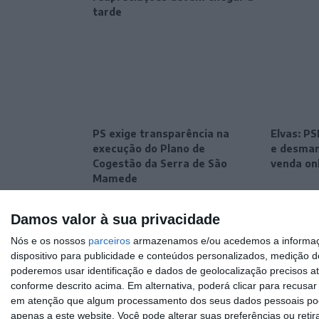
tarde
PS exige transparência na
Elvas: P
execução do Plano de
e desman
Cogestão da Serra de São
venda on
Mamede
Damos valor à sua privacidade
Nós e os nossos
parceiros
armazenamos e/ou acedemos a informaçõe
dispositivo para publicidade e conteúdos personalizados, medição d
poderemos usar identificação e dados de geolocalização precisos at
conforme descrito acima. Em alternativa, poderá clicar para recusa
em atenção que algum processamento dos seus dados pessoais poder
apenas a este website. Você pode alterar suas preferências ou retir