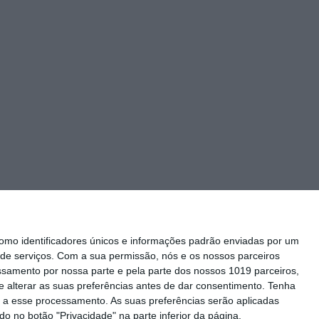
mo identificadores únicos e informações padrão enviadas por um
de serviços.
Com a sua permissão, nós e os nossos parceiros
essamento por nossa parte e pela parte dos nossos 1019 parceiros,
 alterar as suas preferências antes de dar consentimento.
Tenha
Siga-nos
 a esse processamento. As suas preferências serão aplicadas
o no botão "Privacidade" na parte inferior da página.