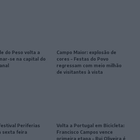
le do Peso volta a
Campo Maior: explosão de
mar-se na capital do
cores – Festas do Povo
anal
regressam com meio milhão
de visitantes à vista
estival Periferias
Volta a Portugal em Bicicleta:
 sexta feira
Francisco Campos vence
primeira etapa – Rui Oliveira é