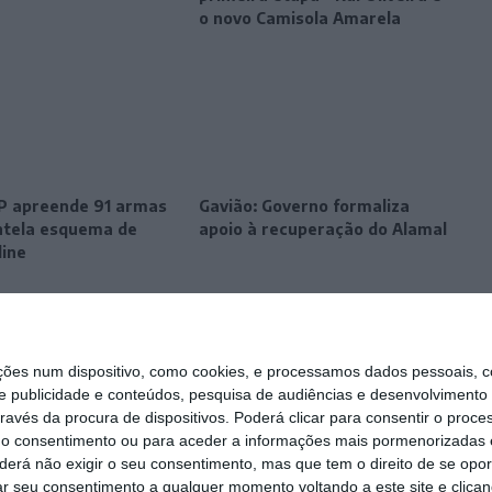
o novo Camisola Amarela
SP apreende 91 armas
Gavião: Governo formaliza
tela esquema de
apoio à recuperação do Alamal
line
s num dispositivo, como cookies, e processamos dados pessoais, co
e publicidade e conteúdos, pesquisa de audiências e desenvolvimento 
ravés da procura de dispositivos. Poderá clicar para consentir o proc
r o consentimento ou para aceder a informações mais pormenorizadas e
á não exigir o seu consentimento, mas que tem o direito de se opor
ar seu consentimento a qualquer momento voltando a este site e clicand