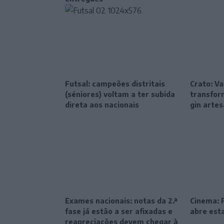
Futsal: campeões distritais
Crato: Va
(séniores) voltam a ter subida
transfor
direta aos nacionais
gin artes
Exames nacionais: notas da 2.ª
Cinema: F
fase já estão a ser afixadas e
abre esta
reapreciações devem chegar à