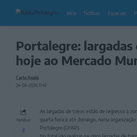
Início
Notícias
Especiais
P
Portalegre: largadas
hoje ao Mercado Mun
Carla Aguiã
24-06-2026 11:47
As largadas de toiros estão de regresso à zon
quarta feira e até domingo, numa organizaçã
Partilhar
Portalegre (GFAP).
No total vão realizar-se cinco largadas de toir