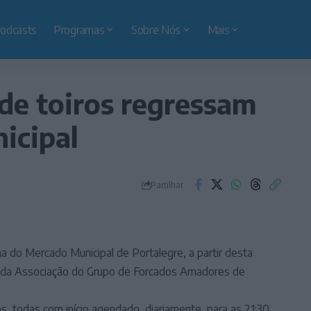
odcasts
Programas
Sobre Nós
Mais
 de toiros regressam
icipal
Partilhar
a do Mercado Municipal de Portalegre, a partir desta
o da Associação do Grupo de Forcados Amadores de
os, todas com início agendado, diariamente, para as 21:30.