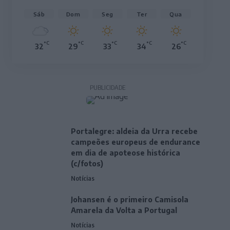
Sáb
Dom
Seg
Ter
Qua
°C
°C
°C
°C
°C
32
29
33
34
26
PUBLICIDADE
Portalegre: aldeia da Urra recebe
campeões europeus de endurance
em dia de apoteose histórica
(c/fotos)
Notícias
Johansen é o primeiro Camisola
Amarela da Volta a Portugal
Notícias