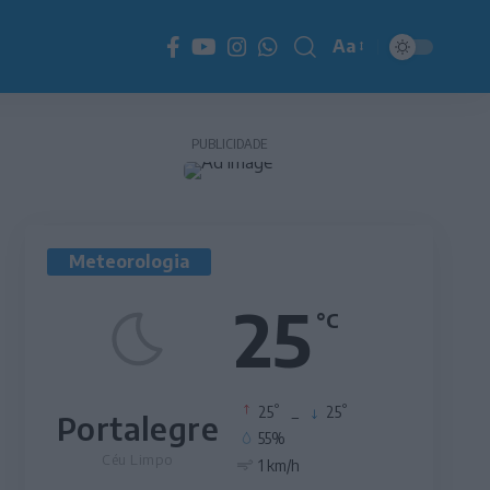
Aa
Redimensionador
de
fonte
PUBLICIDADE
Meteorologia
25
°C
°
°
25
_
25
Portalegre
55%
Céu Limpo
1 km/h